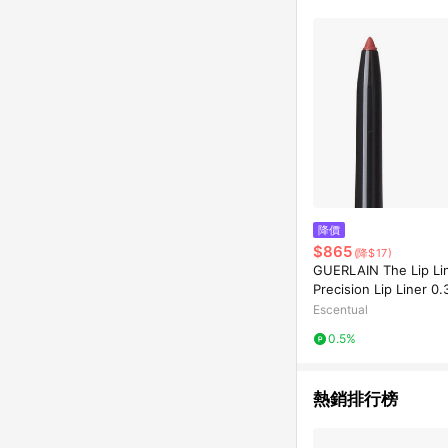
降價
$865
(降$17)
GUERLAIN The Lip Li
Precision Lip Liner 0.
Pivoine Magnifica
Escentual
0.5%
熱銷排行榜