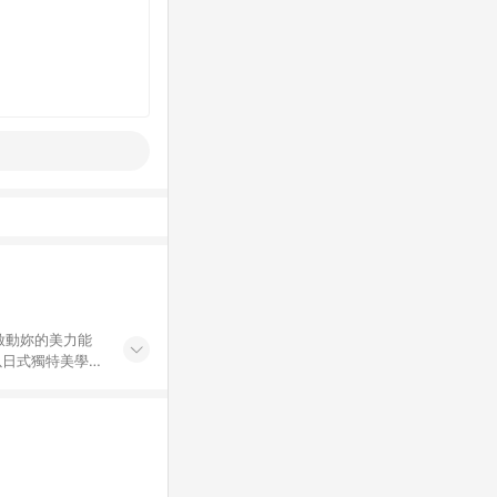
啟動妳的美力能
以日式獨特美學，