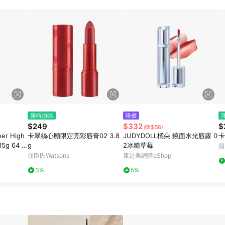
限時加碼
降價
$249
$332
$
(降$58)
ner High
卡翠絲心願限定亮彩唇膏02 3.8
JUDYDOLL橘朵 鏡面水光唇露 0
卡
35g 64 -
g
2冰糖草莓
屈
屈臣氏Watsons
康是美網購eShop
3%
5%