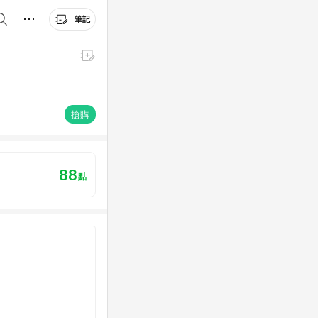
筆記
搶購
88
點