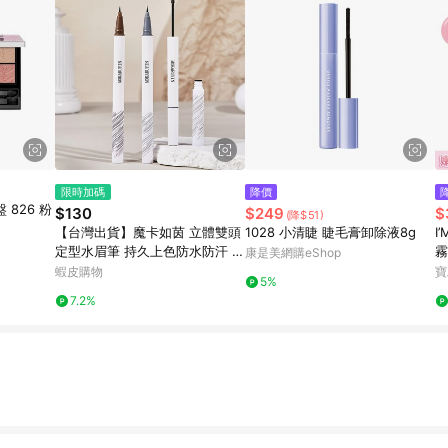
限時加碼
降價
 826 粉
$130
$249
$
(降$51)
【台灣出貨】魔卡如茵 立體雙頭
1028 小清睫 睫毛膏卸除液8g
I
定型水眉筆 持久上色防水防汗 不
霧
康是美網購eShop
暈染不脫色染眉膏 雙頭定型眉筆
蝦皮購物
寶
5%
水眉筆 眉筆 染眉A803
7.2%