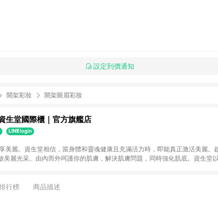
設定到價通知
開架彩妝
開架眼眉彩妝
DO 資生堂國際櫃｜官方旗艦店
始分享美麗。資生堂相信，當身體和靈魂健康且充滿活力時，即能真正激活美麗。
放美麗光采。由內而外呵護你的肌膚，解決肌膚問題，同時強化肌底。資生堂
，灌溉身體和靈魂。讓妳隨時隨地綻放美麗和自信。
排行榜
商品描述