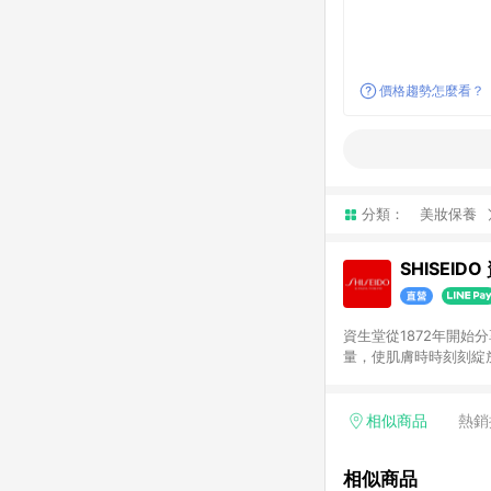
價格趨勢怎麼看？
分類：
美妝保養
SHISEI
資生堂從1872年開
量，使肌膚時時刻刻綻
透過色彩、香氛、質地
相似商品
熱銷
相似商品