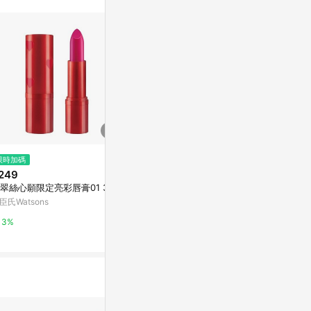
限時加碼
降價
降價
249
$721
$721
(降$14)
(降$14)
翠絲心願限定亮彩唇膏01 3.8g
Lancome Lip Idole Lip Shaper
Lancome Lip 
1.2g 53 - The Tea Is Hot
1.2g 21 - Sh
臣氏Watsons
ge
Escentual
Escentual
3%
0.5%
0.5%