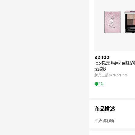
$3,100
七夕限定 時尚4色眼影盤
光緞影
新光三越skm online
1%
商品描述
三效眉彩釉