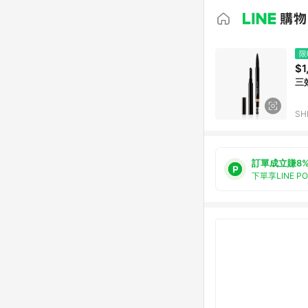
限
$1
三
S
訂單成立賺8
下單享LINE P