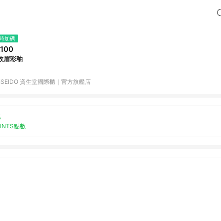
時加碼
,100
效眉彩釉
HISEIDO 資生堂國際櫃｜官方旗艦店
%
OINTS點數