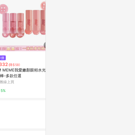
$139
降價
限時加碼
【蝦皮直營】1028 精算師持色細
332
$360
(降$58)
眉筆 EX 眉筆 開架眉筆 開架NO.1
’M MEME我愛嫩顏眼頰水光/奶
Judydoll
眉筆
蝦皮直營_最快當日到
棒-多款任選
膏 01黑色 2g
雅線上買
屈臣氏Watson
2%
5%
3%