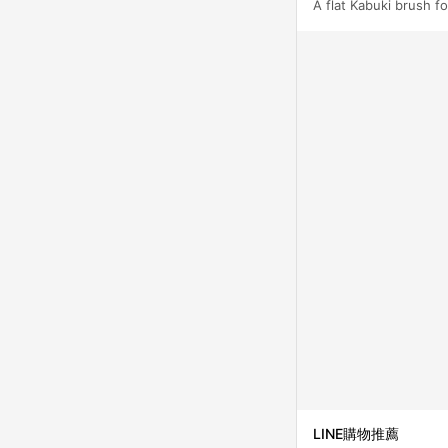
A flat Kabuki brush f
LINE購物推薦