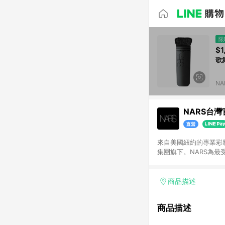
限
$1
歌
N
NARS台
來自美國紐約的專業彩妝
集團旗下。NARS為
商品描述
商品描述