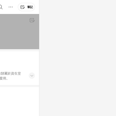
筆記
前隸屬於資生堂
愛用。