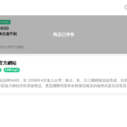
時加碼
,600
舞伎扁平刷
商品已停售
ARS台灣官方網站
灣官方網站
品牌NARS，於 2008年4月進入台灣，集法、美、日三國精隨混血而成，目
最受彩妝大師好評的美妝聖品、更是國際明星和名模展現風采的秘密武器且深受其