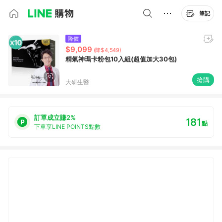
筆記
降價
$9,099
(降$4,549)
精氣神瑪卡粉包10入組(超值加大30包)
搶購
大研生醫
訂單成立賺2%
181
點
下單享LINE POINTS點數