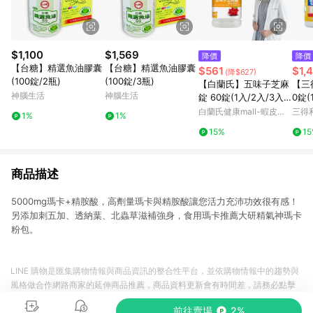
$1,100
$1,569
降價
降價
【台糖】精選魚油膠囊
【台糖】精選魚油膠囊
$561
$1,
(降$627)
(100錠/2瓶)
(100錠/3瓶)
【白蘭氏】五味子芝麻
【三
神腦生活
神腦生活
錠 60錠(1入/2入/3入/
0錠(
5入)-日調理夜好眠 植
芝麻
白蘭氏健康mall-蝦皮官
三得
1%
1%
物性配方 夜唱熬夜必備
日常
方旗艦店
15%
1
調節生理機能 官方直營
方直
商品描述
5000mg瑪卡+精胺酸，高劑量瑪卡與精胺酸讓您活力充沛功效很有感！
另添加刺五加、透納葉、北蟲草滋補強身，食用瑪卡推薦大研精氣神瑪卡
粉包。
LINE 購物是匯集購物情報與商品資訊的整合性平台，並依購物情報中的趨勢與
風格做合作網路商家的延伸商品推薦，商品資料更新會有時間差，請務必點擊
商品至各合作網路商家，確認現售價與購物條件，一切資訊以合作廠商網頁為
前往賣場
2%
準。