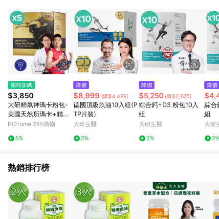
限時加碼
降價
降價
降價
$3,850
$8,999
$5,250
$4,
(降$4,499)
(降$2,625)
大研精氣神瑪卡粉包-
德國頂級魚油10入組(P
綜合鈣+D3 粉包10入
綜合
美國天然所瑪卡+精胺
TP片裝)
組
組
酸5000ml(7.4gx22包)
PChome 24h購物
大研生醫
大研生醫
大研
*5
5%
2%
2%
2
熱銷排行榜