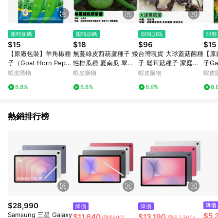
限時加碼
限時加碼
限時加碼
限時
$15
$18
$96
$15
【原廠包裝】羊角椒種
無蔓綠皮西葫蘆種子 矮
台灣現貨 大球蓋菇菌種
【原
子（Goat Horn Pepp
性櫛瓜種 夏南瓜 翠玉
子 鬆茸菇種子 家庭種
子Gai
er） 香辣夠味 肉厚果
瓜 家庭菜園 陽台盆栽
植 室內盆栽 有機蘑菇
澎湖
蝦皮購物
蝦皮購物
蝦皮購物
蝦皮
長 家庭必種辣椒 陽台
易栽種 豐收快 自種無
自種食材 DIY種菇 室內
四季
8.8%
8.8%
8.8%
8.
盆栽 產量高 耐熱好種
農藥 新鮮採種 適合台
農場 輕鬆收成大球蓋菇
被盆
灣氣候
菌種
熱銷排行榜
$28,990
降價
降價
Samsung 三星 Galaxy
$5,
$11,640
$13,190
(降$600)
(降$2,300)