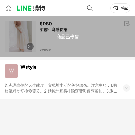
筆記
$980
柔霧亞麻感長裙
商品已停售
Wstyle
Wstyle
以充滿自信的人生態度，實現對生活的美好想像。注意事項：1.購
物流程勿切換瀏覽器。2.點數計算將排除運費與優惠折扣。3.退
貨及取消訂單不符合贈點資格。4.點數將於出貨50天後發送。4.
請注意：若使用 FB登入可能造成訂單追蹤遺失，請於登入後重新
透過LINE購物導入商家官網，謝謝。