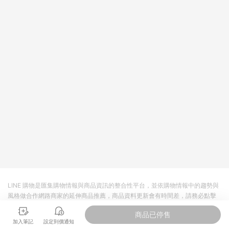
LINE 購物是匯集購物情報與商品資訊的整合性平台，並依購物情報中的趨勢與
風格做合作網路商家的延伸商品推薦，商品資料更新會有時間差，請務必點擊
商品至各合作網路商家，確認現售價與購物條件，一切資訊以合作廠商網頁為
商品已停售
準。
加入筆記
設定到價通知