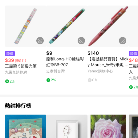
單、門市取貨、大量議價、月結企業訂單及紅利點數商品不符合
導購資格。 (3) 使用九乘九APP下單，將無法獲得點數回饋。
$9
$140
降價
降價
龍和Long-HO糖貓彩
【震撼精品百貨】Mick
$39
$48
(降$11)
虹筆BB-707
y Mouse_米奇/米妮 ~
三麗鷗 5節螢光筆
三麗
日本迪士尼tsum tsum
史泰博台灣
Yahoo購物中心
入
九乘九購物網
自動鉛筆0.5mm.SUNS
九乘
2%
0%
2%
TAR-粉愛心*60832
2
熱銷排行榜