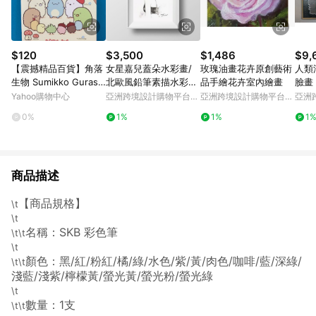
$120
$3,500
$1,486
$9,
【震撼精品百貨】角落
女星嘉兒蓋朵水彩畫/
玫瑰油畫花卉原創藝術
人類
生物 Sumikko Gurashi
北歐風鉛筆素描水彩
品手繪花卉室內繪畫
臉畫
~San-X 角落生物心情
畫/送禮家飾
Yahoo購物中心
亞洲跨境設計購物平台
亞洲跨境設計購物平台
亞洲
圖畫本-樹林#70522
Pinkoi
Pinkoi
Pinko
0%
1%
1%
1
商品描述
【商品規格】
\t
\t
名稱：SKB 彩色筆
\t\t
\t
顏色：黑/紅/粉紅/橘/綠/水色/紫/黃/肉色/咖啡/藍/深綠/
\t\t
淺藍/淺紫/檸檬黃/螢光黃/螢光粉/螢光綠
\t
數量：1支
\t\t