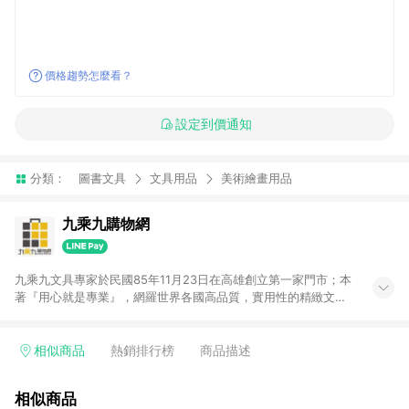
價格趨勢怎麼看？
設定到價通知
分類：
圖書文具
文具用品
美術繪畫用品
九乘九購物網
九乘九文具專家於民國85年11月23日在高雄創立第一家門市；本
著『用心就是專業』，網羅世界各國高品質，實用性的精緻文具
用品，以平價優惠的價格，提供給廣大消費者。在維持實體門市
經營理念原則、品牌、形象image的一致性延伸至網路，以發展
非店舖通路及整合虛實行銷為目標，並以完整的物流倉儲系統，
相似商品
熱銷排行榜
商品描述
跨區域為客戶服務，提供便利、快捷的文具生活商品。 注意事
項： (1) 需透過 LINE 購物前往並在同一瀏覽器於 24 小時內結帳
相似商品
才享有回饋，點數將於廠商出貨後 30 天前後發送。 (2) 門市訂