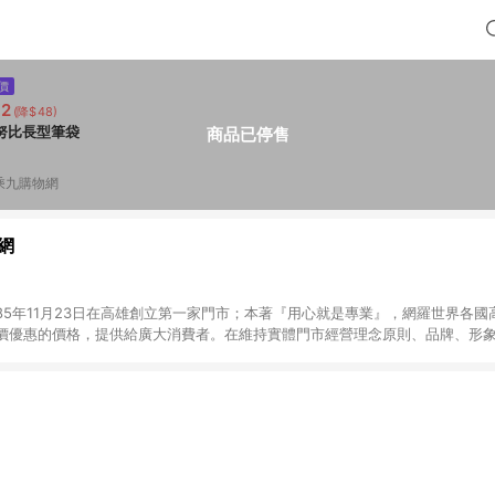
價
92
(降$48)
努比長型筆袋
商品已停售
乘九購物網
網
85年11月23日在高雄創立第一家門市；本著『用心就是專業』，網羅世界各國
價優惠的價格，提供給廣大消費者。在維持實體門市經營理念原則、品牌、形象i
店舖通路及整合虛實行銷為目標，並以完整的物流倉儲系統，跨區域為客戶服
發送。 (2) 門市訂單、門市取貨、大量議價、月結企業訂單及紅利點數商品不符合導
，將無法獲得點數回饋。