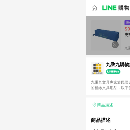
降
$
史
九
九乘九購物
九乘九文具專家於民國
的精緻文具用品，以平
延伸至網路，以發展非
捷的文具生活商品。 注意事項： (1) 需透過 LINE 購物前往並在同一瀏覽器於 24 小時內結帳才享有回饋，點數將於廠
商出貨後 30 天前後
商品描述
使用九乘九APP下單
商品描述