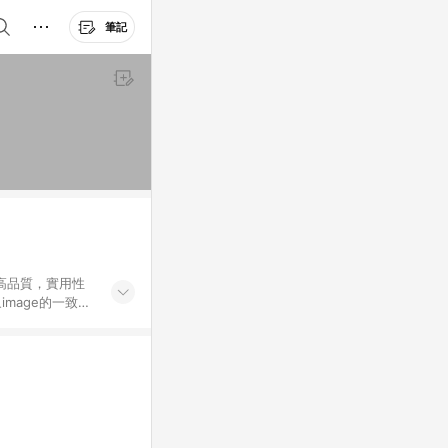
筆記
高品質，實用性
mage的一致性
務，提供便利、快
購資格。 (3)