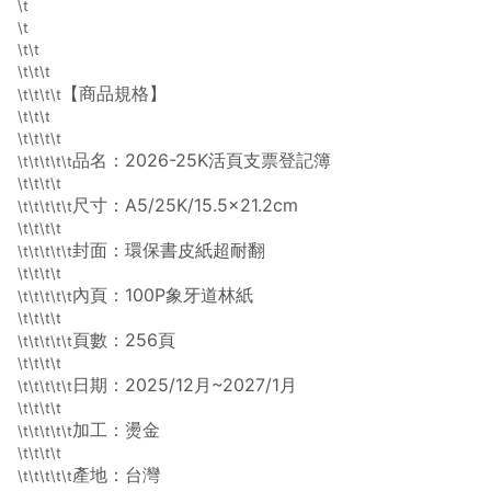
\t
導購資格。 (3) 使用九乘九APP下單，將無法獲得點數回饋。
\t
\t\t
\t\t\t
【商品規格】
\t\t\t\t
\t\t\t
\t\t\t\t
品名：2026-25K活頁支票登記簿
\t\t\t\t\t
\t\t\t\t
尺寸：A5/25K/15.5x21.2cm
\t\t\t\t\t
\t\t\t\t
封面：環保書皮紙超耐翻
\t\t\t\t\t
\t\t\t\t
內頁：100P象牙道林紙
\t\t\t\t\t
\t\t\t\t
頁數：256頁
\t\t\t\t\t
\t\t\t\t
日期：2025/12月~2027/1月
\t\t\t\t\t
\t\t\t\t
加工：燙金
\t\t\t\t\t
\t\t\t\t
產地：台灣
\t\t\t\t\t