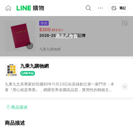
筆記
降價
$200
(降$60)
2026-25K活頁支票登記簿
商品已停售
九乘九購物網
九乘九購物網
九乘九文具專家於民國85年11月23日在高雄創立第一家門市；本
著『用心就是專業』，網羅世界各國高品質，實用性的精緻文具
用品，以平價優惠的價格，提供給廣大消費者。在維持實體門市
經營理念原則、品牌、形象image的一致性延伸至網路，以發展
非店舖通路及整合虛實行銷為目標，並以完整的物流倉儲系統，
商品描述
跨區域為客戶服務，提供便利、快捷的文具生活商品。 注意事
項： (1) 需透過 LINE 購物前往並在同一瀏覽器於 24 小時內結帳
商品描述
才享有回饋，點數將於廠商出貨後 30 天前後發送。 (2) 門市訂
單、門市取貨、大量議價、月結企業訂單及紅利點數商品不符合