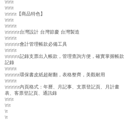
\t\t\t
\t\t\t
【商品特色】
\t\t\t\t
\t\t\t
\t\t\t\t
台灣設計 台灣節慶 台灣製造
\t\t\t\t\t
\t\t\t\t
會計管理帳款必備工具
\t\t\t\t\t
\t\t\t\t
記錄支票出入帳款，管理查詢方便，確實掌握帳款
\t\t\t\t\t
記錄
\t\t\t\t
環保書皮紙超耐翻，表格整齊，美觀耐用
\t\t\t\t\t
\t\t\t\t
內頁格式：年曆、月記事、支票登記頁、月計畫
\t\t\t\t\t
表、客票登記頁、通訊錄
\t\t\t
\t\t
\t
\t