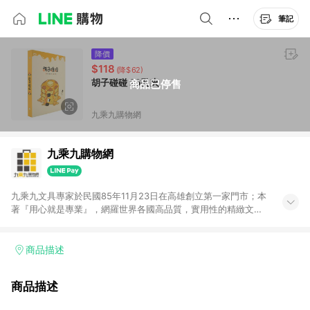
筆記
降價
$118
(降$62)
胡子碰碰 26孔夾
商品已停售
九乘九購物網
九乘九購物網
九乘九文具專家於民國85年11月23日在高雄創立第一家門市；本
著『用心就是專業』，網羅世界各國高品質，實用性的精緻文具
用品，以平價優惠的價格，提供給廣大消費者。在維持實體門市
經營理念原則、品牌、形象image的一致性延伸至網路，以發展
非店舖通路及整合虛實行銷為目標，並以完整的物流倉儲系統，
商品描述
跨區域為客戶服務，提供便利、快捷的文具生活商品。 注意事
項： (1) 需透過 LINE 購物前往並在同一瀏覽器於 24 小時內結帳
商品描述
才享有回饋，點數將於廠商出貨後 30 天前後發送。 (2) 門市訂
單、門市取貨、大量議價、月結企業訂單及紅利點數商品不符合