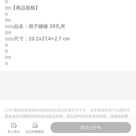
\t
導購資格。 (3) 使用九乘九APP下單，將無法獲得點數回饋。
【商品規格】
\t\t
\t
\t\t
品名：胡子碰碰 26孔夾
\t\t\t
\t\t
尺寸：20.2x27.4x2.7 cm
\t\t\t
\t
\t
\t\t
\t
LINE 購物是匯集購物情報與商品資訊的整合性平台，並依購物情報中的趨勢與
風格做合作網路商家的延伸商品推薦，商品資料更新會有時間差，請務必點擊
商品至各合作網路商家，確認現售價與購物條件，一切資訊以合作廠商網頁為
商品已停售
準。
加入筆記
設定到價通知