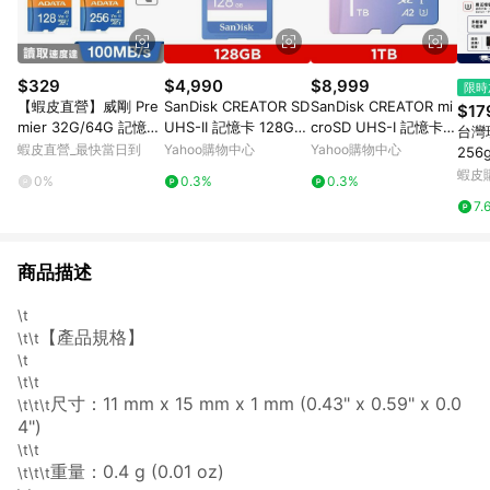
$329
$4,990
$8,999
限時
【蝦皮直營】威剛 Pre
SanDisk CREATOR SD
SanDisk CREATOR mi
$17
mier 32G/64G 記憶卡
UHS-II 記憶卡 128GB
croSD UHS-I 記憶卡 1
台灣
(附轉卡) micro SD A1
(公司貨)
TB(公司貨)
蝦皮直營_最快當日到
Yahoo購物中心
Yahoo購物中心
256
C10
B記
蝦皮
0%
0.3%
0.3%
1T
7.
機平
商品描述
\t
【產品規格】
\t\t
\t
\t\t
尺寸：11 mm x 15 mm x 1 mm (0.43" x 0.59" x 0.0
\t\t\t
4")
\t\t
重量：0.4 g (0.01 oz)
\t\t\t