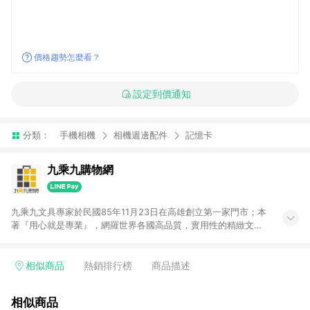
價格趨勢怎麼看？
設定到價通知
分類：
手機相機
相機週邊配件
記憶卡
九乘九購物網
九乘九文具專家於民國85年11月23日在高雄創立第一家門市；本
著『用心就是專業』，網羅世界各國高品質，實用性的精緻文具
用品，以平價優惠的價格，提供給廣大消費者。在維持實體門市
經營理念原則、品牌、形象image的一致性延伸至網路，以發展
非店舖通路及整合虛實行銷為目標，並以完整的物流倉儲系統，
相似商品
熱銷排行榜
商品描述
跨區域為客戶服務，提供便利、快捷的文具生活商品。 注意事
項： (1) 需透過 LINE 購物前往並在同一瀏覽器於 24 小時內結帳
相似商品
才享有回饋，點數將於廠商出貨後 30 天前後發送。 (2) 門市訂