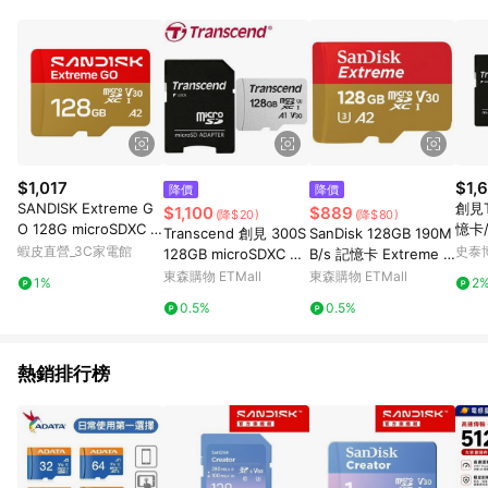
單、門市取貨、大量議價、月結企業訂單及紅利點數商品不符合
導購資格。 (3) 使用九乘九APP下單，將無法獲得點數回饋。
$1,017
$1,
降價
降價
SANDISK Extreme G
創見T
$1,100
$889
(降$20)
(降$80)
O 128G microSDXC U
憶卡/
Transcend 創見 300S
SanDisk 128GB 190M
3 UHS-I V30 記憶卡
0/6
蝦皮直營_3C家電館
史泰
128GB microSDXC U3
B/s 記憶卡 Extreme m
廠商直送
A1 V30 記憶卡
icroSDXC UHS-I V30
東森購物 ETMall
東森購物 ETMall
1%
2
A2
0.5%
0.5%
熱銷排行榜