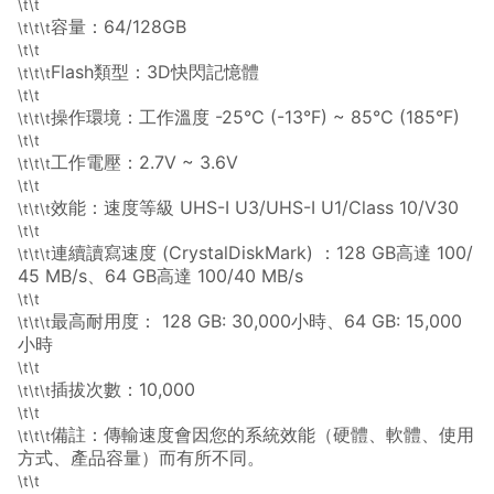
\t\t
容量：64/128GB
\t\t\t
\t\t
Flash類型：3D快閃記憶體
\t\t\t
\t\t
操作環境：工作溫度
-25°C (-13°F) ~ 85°C (185°F)
\t\t\t
\t\t
工作電壓：2.7V ~ 3.6V
\t\t\t
\t\t
效能：速度等級 UHS-I U3/UHS-I U1/Class 10/V30
\t\t\t
\t\t
連續讀寫速度 (CrystalDiskMark)
 ：
128 GB高達 100/
\t\t\t
45 MB/s、
64 GB高達 100/40 MB/s
\t\t
最高耐用度：
128 GB: 30,000小時、
64 GB: 15,000
\t\t\t
小時
\t\t
插拔次數：10,000
\t\t\t
\t\t
備註：傳輸速度會因您的系統效能（硬體、軟體、使用
\t\t\t
方式、產品容量）而有所不同。
\t\t