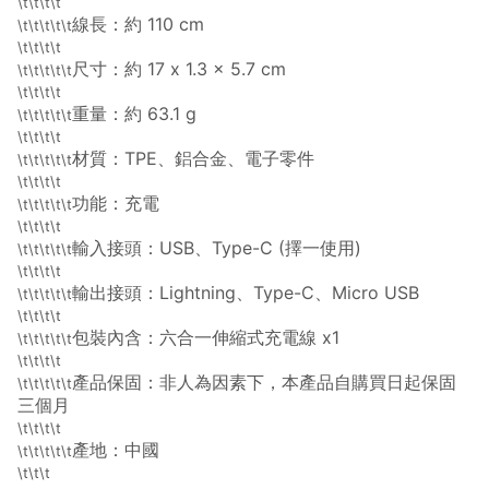
\t\t\t\t
線長：約 110 cm
\t\t\t\t\t
\t\t\t\t
尺寸：約 17 x 1.3 x 5.7 cm
\t\t\t\t\t
\t\t\t\t
重量：約 63.1 g
\t\t\t\t\t
\t\t\t\t
材質：TPE、鋁合金、電子零件
\t\t\t\t\t
\t\t\t\t
功能：充電
\t\t\t\t\t
\t\t\t\t
輸入接頭：USB、Type-C (擇一使用)
\t\t\t\t\t
\t\t\t\t
輸出接頭：Lightning、Type-C、Micro USB
\t\t\t\t\t
\t\t\t\t
包裝內含：六合一伸縮式充電線 x1
\t\t\t\t\t
\t\t\t\t
產品保固：非人為因素下，本產品自購買日起保固
\t\t\t\t\t
三個月
\t\t\t\t
產地：中國
\t\t\t\t\t
\t\t\t