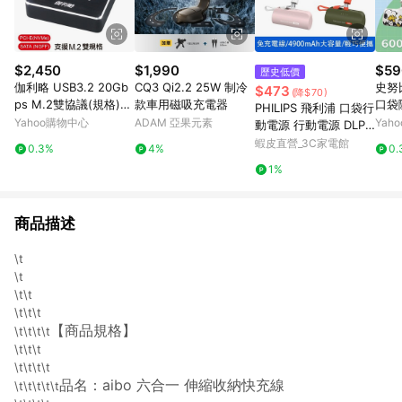
$2,450
$1,990
$59
歷史低價
伽利略 USB3.2 20Gb
CQ3 Qi2.2 25W 制冷
史努
$473
(降$70)
ps M.2雙協議(規格)
款車用磁吸充電器
口袋
PHILIPS 飛利浦 口袋行
對拷(拷貝)機 (DMC32
E-C/
Yahoo購物中心
ADAM 亞果元素
Yah
動電源 行動電源 DLP2
2D)
erie
550 現貨 廠商直送
蝦皮直營_3C家電館
0.3%
4%
0.
1%
商品描述
\t
\t
\t\t
\t\t\t
【商品規格】
\t\t\t\t
\t\t\t
\t\t\t\t
品名：aibo 六合一 伸縮收納快充線
\t\t\t\t\t