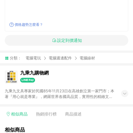
價格趨勢怎麼看？
設定到價通知
分類：
電腦電玩
電腦週邊配件
電腦線材
九乘九購物網
九乘九文具專家於民國85年11月23日在高雄創立第一家門市；本
著『用心就是專業』，網羅世界各國高品質，實用性的精緻文具
用品，以平價優惠的價格，提供給廣大消費者。在維持實體門市
經營理念原則、品牌、形象image的一致性延伸至網路，以發展
非店舖通路及整合虛實行銷為目標，並以完整的物流倉儲系統，
相似商品
熱銷排行榜
商品描述
跨區域為客戶服務，提供便利、快捷的文具生活商品。 注意事
項： (1) 需透過 LINE 購物前往並在同一瀏覽器於 24 小時內結帳
相似商品
才享有回饋，點數將於廠商出貨後 30 天前後發送。 (2) 門市訂