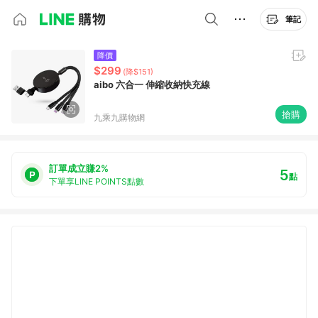
筆記
降價
$299
(降$151)
aibo 六合一 伸縮收納快充線
搶購
九乘九購物網
訂單成立賺2%
5
點
下單享LINE POINTS點數