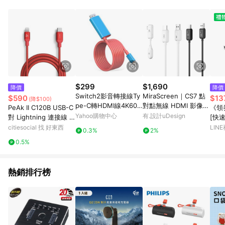
單、門市取貨、大量議價、月結企業訂單及紅利點數商品不符合
導購資格。 (3) 使用九乘九APP下單，將無法獲得點數回饋。
$299
$1,690
降價
降價
Switch2影音轉接線Ty
MiraScreen｜CS7 點
$590
$13
(降$100)
pe-C轉HDMI線4K60H
對點無線 HDMI 影像轉
PeAk II C120B USB-C
《領
z任天堂NS2電視轉接
接器 轉接線 Type-C
Yahoo購物中心
有.設計uDesign
對 Lightning 連接線 1
[快速
線
同屏器 手機轉接電視螢
20CM 紅
科技】i
citiesocial 找 好東西
LIN
0.3%
2%
幕
B線
0.5%
熱銷排行榜