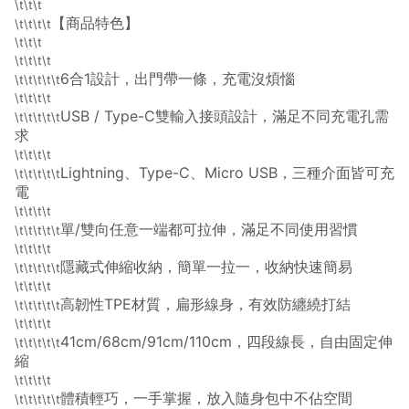
\t\t\t
【商品特色】
\t\t\t\t
\t\t\t
\t\t\t\t
6合1設計，出門帶一條，充電沒煩惱
\t\t\t\t\t
\t\t\t\t
USB / Type-C雙輸入接頭設計，滿足不同充電孔需
\t\t\t\t\t
求
\t\t\t\t
Lightning、Type-C、Micro USB，三種介面皆可充
\t\t\t\t\t
電
\t\t\t\t
單/雙向任意一端都可拉伸，滿足不同使用習慣
\t\t\t\t\t
\t\t\t\t
隱藏式伸縮收納，簡單一拉一，收納快速簡易
\t\t\t\t\t
\t\t\t\t
高韌性TPE材質，扁形線身，有效防纏繞打結
\t\t\t\t\t
\t\t\t\t
41cm/68cm/91cm/110cm，四段線長，自由固定伸
\t\t\t\t\t
縮
\t\t\t\t
體積輕巧，一手掌握，放入隨身包中不佔空間
\t\t\t\t\t