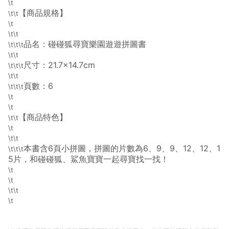
\t
導購資格。 (3) 使用九乘九APP下單，將無法獲得點數回饋。
【商品規格】
\t\t
\t
\t\t
品名：碰碰狐尋寶樂園遊遊拼圖書
\t\t\t
\t\t
尺寸：21.7×14.7cm
\t\t\t
\t\t
頁數：6
\t\t\t
\t
\t
【商品特色】
\t\t
\t
\t\t
本書含6頁小拼圖，拼圖的片數為6、9、9、12、12、1
\t\t\t
5片，和碰碰狐、鯊魚寶寶一起尋寶找一找！
\t
\t
\t\t
\t