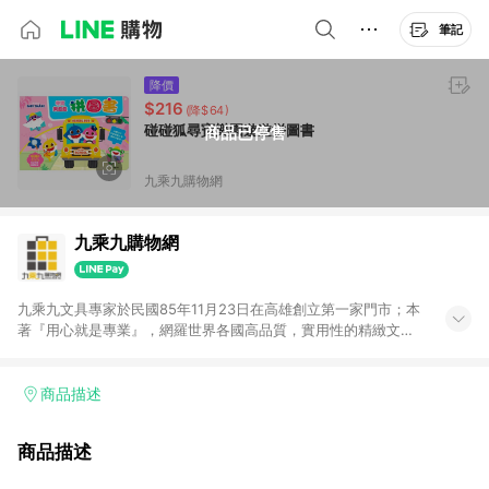
筆記
降價
$216
(降$64)
碰碰狐尋寶樂園遊遊拼圖書
商品已停售
九乘九購物網
九乘九購物網
九乘九文具專家於民國85年11月23日在高雄創立第一家門市；本
著『用心就是專業』，網羅世界各國高品質，實用性的精緻文具
用品，以平價優惠的價格，提供給廣大消費者。在維持實體門市
經營理念原則、品牌、形象image的一致性延伸至網路，以發展
非店舖通路及整合虛實行銷為目標，並以完整的物流倉儲系統，
商品描述
跨區域為客戶服務，提供便利、快捷的文具生活商品。 注意事
項： (1) 需透過 LINE 購物前往並在同一瀏覽器於 24 小時內結帳
商品描述
才享有回饋，點數將於廠商出貨後 30 天前後發送。 (2) 門市訂
單、門市取貨、大量議價、月結企業訂單及紅利點數商品不符合