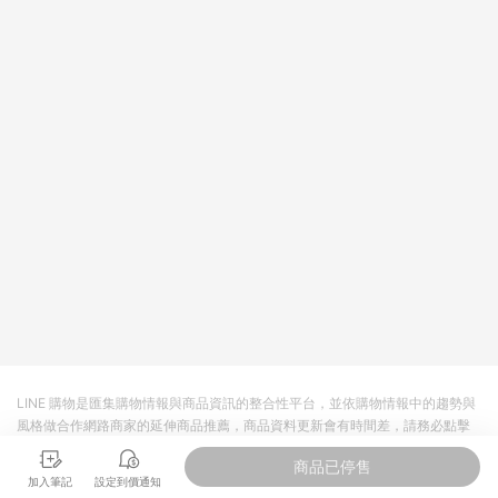
品規格、顏色、價位、贈品如與myfone購物商品資訊頁及購物車
不符，以myfone購物商品資訊頁及購物車標示為準。(6) 線上電
信申辦訂單不包括在回饋範圍內。
LINE 購物是匯集購物情報與商品資訊的整合性平台，並依購物情報中的趨勢與
風格做合作網路商家的延伸商品推薦，商品資料更新會有時間差，請務必點擊
商品至各合作網路商家，確認現售價與購物條件，一切資訊以合作廠商網頁為
商品已停售
準。
加入筆記
設定到價通知