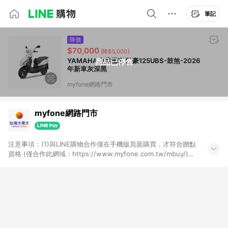
筆記
降價
$70,000
(降$5,000)
YAMAHA山葉機車 勁豪125UBS-鼓煞-2026
商品已停售
年新車灰深黑
myfone網路門市
myfone網路門市
注意事項：(1)與LINE購物合作僅在手機版頁面購買，才符合贈點
資格 (僅合作此網域：https://www.myfone.com.tw/mbuy/)，
若以電腦版網頁購買 (https://www.myfone.com.tw/buy/)，則
不符合贈點資格；(2)用戶從myfone購物電腦版或APP版的購物
車丟入商品，再走LINE購物流程至手機版結帳，不符合贈點回饋
資格；(3)用戶從myfone購物電腦版或APP版的購物車丟入商
品，再走LINE購物流程至LINE購物APP結帳，不符合贈點回饋資
格(4)需透過LINE購物前往並在同一瀏覽器於24小時內結帳才享有
回饋，點數將於廠商出貨後30天前後發送；(5)LINE購物站上之商