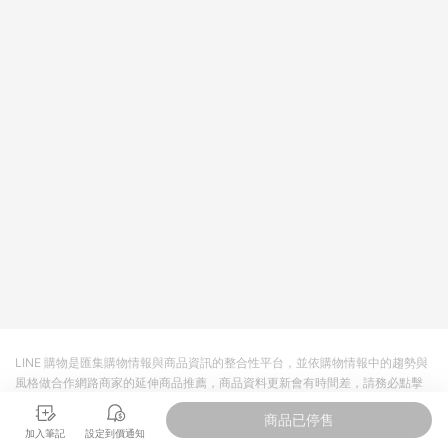
品規格、顏色、價位、贈品如與myfone購物商品資訊頁及購物車
不符，以myfone購物商品資訊頁及購物車標示為準。(6) 線上電
信申辦訂單不包括在回饋範圍內。
LINE 購物是匯集購物情報與商品資訊的整合性平台，並依購物情報中的趨勢與
風格做合作網路商家的延伸商品推薦，商品資料更新會有時間差，請務必點擊
商品至各合作網路商家，確認現售價與購物條件，一切資訊以合作廠商網頁為
商品已停售
準。
加入筆記
設定到價通知