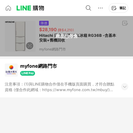
筆記
降價
$28,190
(降$4,210)
Hitachi 日立 三門331L冰箱 RG36B -含基本
商品已停售
安裝+舊機回收
myfone網路門市
myfone網路門市
注意事項：(1)與LINE購物合作僅在手機版頁面購買，才符合贈點
資格 (僅合作此網域：https://www.myfone.com.tw/mbuy/)，
若以電腦版網頁購買 (https://www.myfone.com.tw/buy/)，則
不符合贈點資格；(2)用戶從myfone購物電腦版或APP版的購物
車丟入商品，再走LINE購物流程至手機版結帳，不符合贈點回饋
資格；(3)用戶從myfone購物電腦版或APP版的購物車丟入商
品，再走LINE購物流程至LINE購物APP結帳，不符合贈點回饋資
格(4)需透過LINE購物前往並在同一瀏覽器於24小時內結帳才享有
回饋，點數將於廠商出貨後30天前後發送；(5)LINE購物站上之商