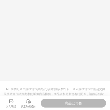
品規格、顏色、價位、贈品如與myfone購物商品資訊頁及購物車
不符，以myfone購物商品資訊頁及購物車標示為準。(6) 線上電
信申辦訂單不包括在回饋範圍內。
LINE 購物是匯集購物情報與商品資訊的整合性平台，並依購物情報中的趨勢與
風格做合作網路商家的延伸商品推薦，商品資料更新會有時間差，請務必點擊
商品至各合作網路商家，確認現售價與購物條件，一切資訊以合作廠商網頁為
商品已停售
準。
加入筆記
設定到價通知