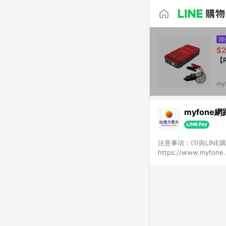
降
$2
【
my
myfone
注意事項：(1)與LI
https://www.myfo
資格；(2)用戶從my
資格；(3)用戶從myf
點回饋資格(4)需透過
(5)LINE購物站上之
頁及購物車標示為準。(