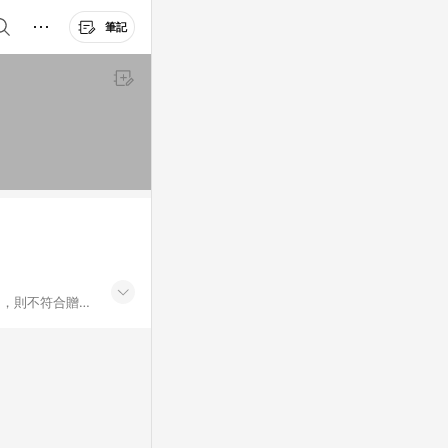
筆記
buy/)，則不符合贈點
，不符合贈點回饋
P結帳，不符合贈
30天前後發送；
one購物商品資訊