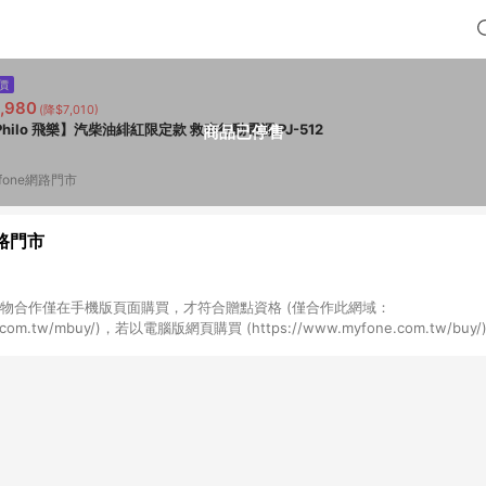
價
,980
(降$7,010)
Philo 飛樂】汽柴油緋紅限定款 救車行動電源 PJ-512
商品已停售
fone網路門市
網路門市
NE購物合作僅在手機版頁面購買，才符合贈點資格 (僅合作此網域：
ne.com.tw/mbuy/)，若以電腦版網頁購買 (https://www.myfone.com.tw/
fone購物電腦版或APP版的購物車丟入商品，再走LINE購物流程至手機版結帳
one購物電腦版或APP版的購物車丟入商品，再走LINE購物流程至LINE購物AP
LINE購物前往並在同一瀏覽器於24小時內結帳才享有回饋，點數將於廠商出貨後
商品規格、顏色、價位、贈品如與myfone購物商品資訊頁及購物車不符，以myf
6) 線上電信申辦訂單不包括在回饋範圍內。