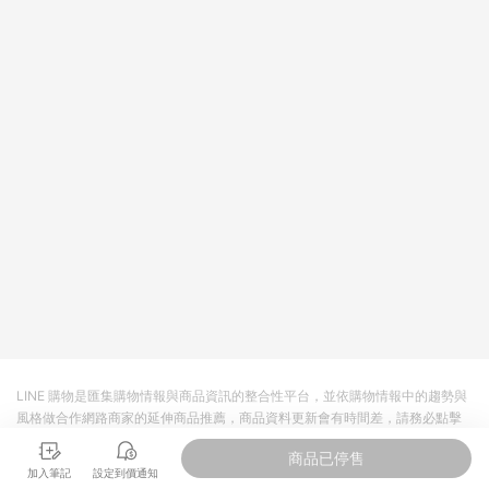
品規格、顏色、價位、贈品如與myfone購物商品資訊頁及購物車
不符，以myfone購物商品資訊頁及購物車標示為準。(6) 線上電
信申辦訂單不包括在回饋範圍內。
LINE 購物是匯集購物情報與商品資訊的整合性平台，並依購物情報中的趨勢與
風格做合作網路商家的延伸商品推薦，商品資料更新會有時間差，請務必點擊
商品至各合作網路商家，確認現售價與購物條件，一切資訊以合作廠商網頁為
商品已停售
準。
加入筆記
設定到價通知