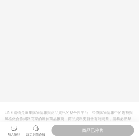
品規格、顏色、價位、贈品如與myfone購物商品資訊頁及購物車
不符，以myfone購物商品資訊頁及購物車標示為準。(6) 線上電
信申辦訂單不包括在回饋範圍內。
LINE 購物是匯集購物情報與商品資訊的整合性平台，並依購物情報中的趨勢與
風格做合作網路商家的延伸商品推薦，商品資料更新會有時間差，請務必點擊
商品至各合作網路商家，確認現售價與購物條件，一切資訊以合作廠商網頁為
商品已停售
準。
加入筆記
設定到價通知