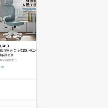
1,680
$1,779
降價
氣氛家居 亞堤流線貼脊工學電
ONE生活 亞當護腰網布電腦椅
$432
(降$66)
椅/辦公椅
Yahoo購物中心
跨境銀狐絨辦
ahoo購物中心
腦椅套連體扶
1%
護套
東森購物 ETMa
1%
0.5%