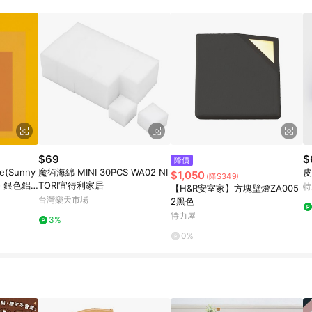
$69
$
降價
re(Sunny
魔術海綿 MINI 30PCS WA02 NI
皮
$1,050
(降$349)
s - 銀色鋁
TORI宜得利家居
特
【H&R安室家】方塊壁燈ZA005
台灣樂天市場
2黑色
特力屋
3%
0%