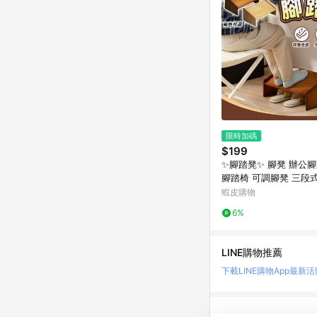
限時加碼
$199
✨腳踏凳✨ 腳凳 辦公腳
腳踏椅 可調腳凳 三段
底支撐墊 小孩穿鞋椅 
蝦皮購物
桌上收納架 多用途腳
6%
LINE購物推薦
下載LINE購物App
最新活