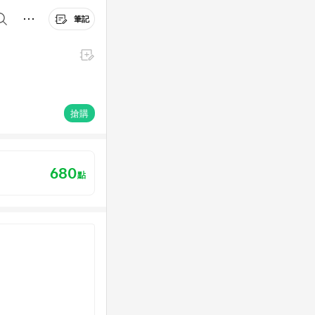
筆記
搶購
680
點