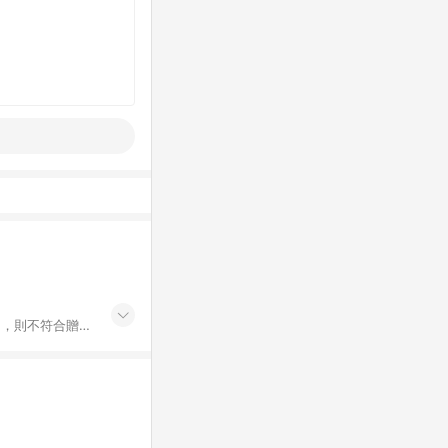
buy/)，則不符合贈點
，不符合贈點回饋
P結帳，不符合贈
30天前後發送；
one購物商品資訊