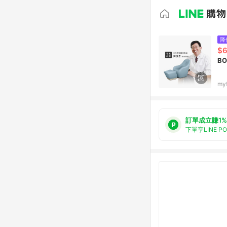
降
$6
B
my
訂單成立賺1%
下單享LINE P