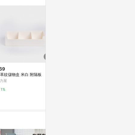
69
降價
限時加碼
革紋儲物盒 米白 附隔板
$968
$1,738
(降$4,832)
力屋
複刻版壁燈 B86-64-74895
Design Bit
用置物盒 六角
YP燈飾
1%
微風精品線上
5%
5%