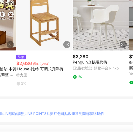
$3,280
$
降價
Penguin企鵝現代椅
好
$2,636
(降$2,354)
腦
亞洲跨境設計購物平台 Pinkoi
踏墊 木質
IHouse-比特 可調式升降椅
Y
式調整 腳
特力屋
1%
沙發墊腳板
0%
動
LINE購物護照
LINE POINTS點數紅包
賺點教學
常見問題
聯絡我們