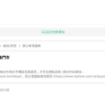
設定到價通知
傢俱/床墊
辦公椅電腦椅
網路門市
NE購物合作僅在手機版頁面購買，才符合贈點資格 (僅合作此網域：
ne.com.tw/mbuy/)，若以電腦版網頁購買 (https://www.myfone.com.tw/
fone購物電腦版或APP版的購物車丟入商品，再走LINE購物流程至手機版結帳
one購物電腦版或APP版的購物車丟入商品，再走LINE購物流程至LINE購物AP
LINE購物前往並在同一瀏覽器於24小時內結帳才享有回饋，點數將於廠商出貨後
排行榜
商品規格、顏色、價位、贈品如與myfone購物商品資訊頁及購物車不符，以myf
6) 線上電信申辦訂單不包括在回饋範圍內。