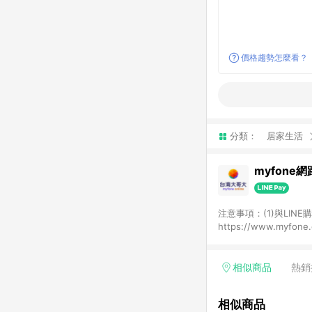
價格趨勢怎麼看？
分類：
居家生活
myfone
注意事項：(1)與LI
https://www.myfo
資格；(2)用戶從my
資格；(3)用戶從myf
點回饋資格(4)需透過
相似商品
熱銷
(5)LINE購物站上之
頁及購物車標示為準。(
相似商品