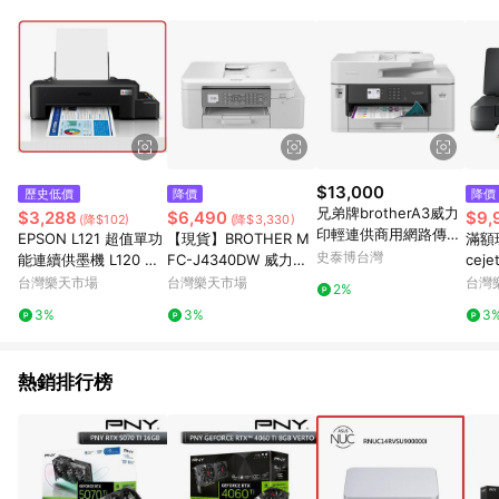
回饋，點數將於廠商出貨後30天前後發送；(5)LINE購物站上之商
品規格、顏色、價位、贈品如與myfone購物商品資訊頁及購物車
不符，以myfone購物商品資訊頁及購物車標示為準。(6) 線上電
信申辦訂單不包括在回饋範圍內。
$13,000
歷史低價
降價
降價
兄弟牌brotherA3威力
$3,288
$6,490
$9,
(降$102)
(降$3,330)
印輕連供商用網路傳真
EPSON L121 超值單功
【現貨】BROTHER M
滿額現
事務機/MFC-J2340D
史泰博台灣
能連續供墨機 L120 後
FC-J4340DW 威力印
ceje
W
續機種 機型: C11CD76
輕連供 商用雙面無線傳
ter
台灣樂天市場
台灣樂天市場
台灣
2%
504
真事務機
A)
3%
3%
3
熱銷排行榜