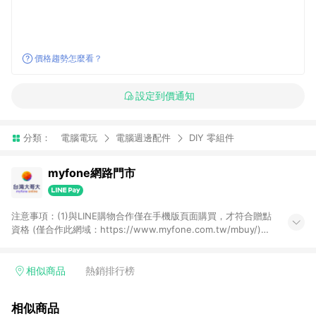
價格趨勢怎麼看？
設定到價通知
分類：
電腦電玩
電腦週邊配件
DIY 零組件
myfone網路門市
注意事項：(1)與LINE購物合作僅在手機版頁面購買，才符合贈點
資格 (僅合作此網域：https://www.myfone.com.tw/mbuy/)，
若以電腦版網頁購買 (https://www.myfone.com.tw/buy/)，則
不符合贈點資格；(2)用戶從myfone購物電腦版或APP版的購物
車丟入商品，再走LINE購物流程至手機版結帳，不符合贈點回饋
相似商品
熱銷排行榜
資格；(3)用戶從myfone購物電腦版或APP版的購物車丟入商
品，再走LINE購物流程至LINE購物APP結帳，不符合贈點回饋資
相似商品
格(4)需透過LINE購物前往並在同一瀏覽器於24小時內結帳才享有