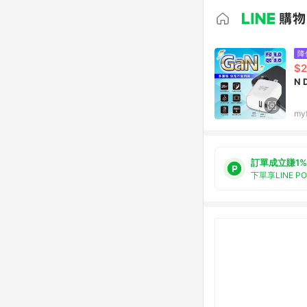
降
$2
my
訂單成立賺1%
下單享LINE P