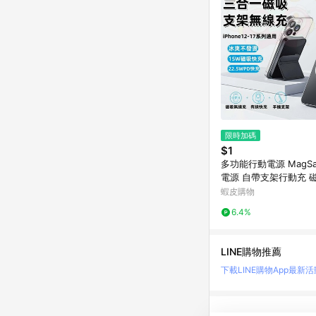
限時加碼
$1
多功能行動電源 MagSa
電源 自帶支架行動充 
22.5W快充 大容量行
蝦皮購物
源 行動充 行充
6.4%
LINE購物推薦
下載LINE購物App
最新活