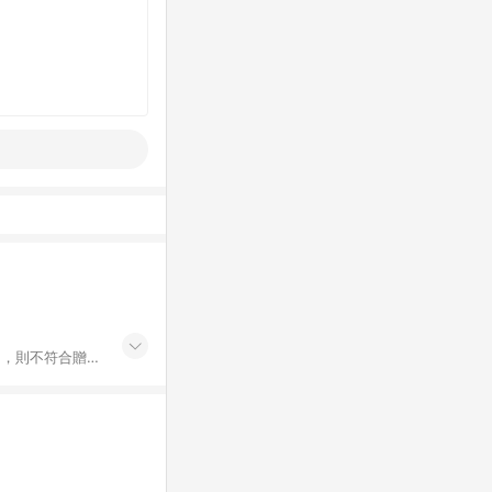
buy/)，則不符合贈點
，不符合贈點回饋
P結帳，不符合贈
30天前後發送；
one購物商品資訊