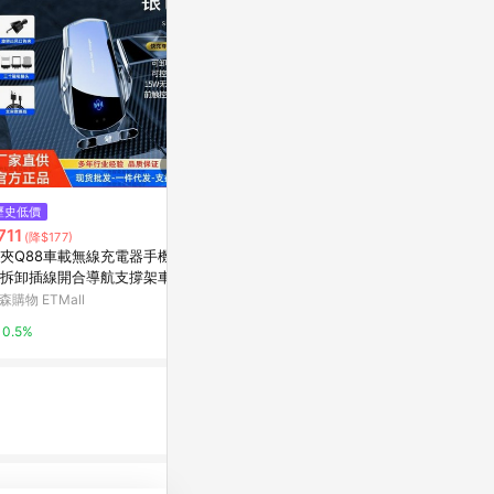
歷史低價
限時加碼
$990
711
$79
(雙重省$149)
(降$177)
SEEK 半固態電池 9900mAh三
夾Q88車載無線充電器手機支
【點悅家】小
合一磁吸無線充行動電源 PW-W1
拆卸插線開合導航支撐架車內
理線器 充電頭
37
震旦通訊
線保護套 iPhon
森購物 ETMall
蝦皮購物
用 B32
5%
0.5%
2.4%