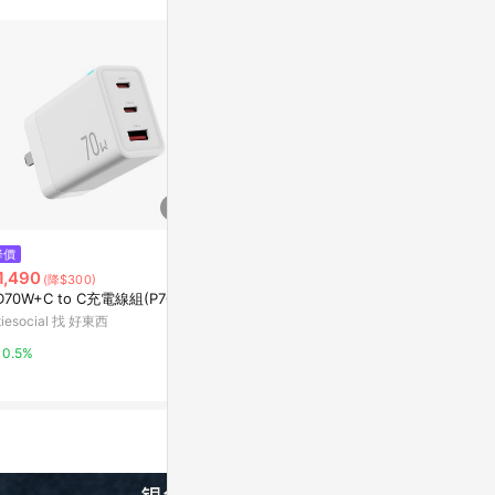
$590
降價
降價
Cowhorn 高宏 PD+QC 30W 迷
1,490
$239
(降$300)
(降$34
你 雙孔 快充旅充頭
D70W+C to C充電線組(P70D)
【特價】B51 
Yahoo購物中心
速充電器
itiesocial 找 好東西
E-books 3C
0%
0.5%
3%