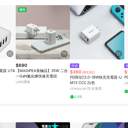
$690
降價
電器 UTA
【MAGIPEA美極品】35W 二合
$360
$
(降$260)
一GaN氮化稼快速充電頭
PD與QC3.0-18W快充充電器-U
P
LINE禮物
M13 CCC 白色
c
citiesocial 找 好東西
0.5%