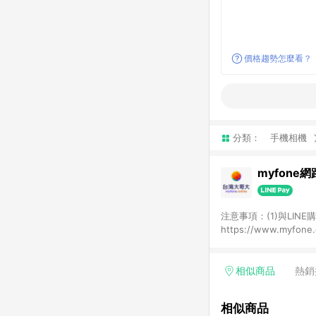
價格趨勢怎麼看？
分類：
手機相機
myfone
注意事項：(1)與LI
https://www.myfo
資格；(2)用戶從my
資格；(3)用戶從myf
點回饋資格(4)需透過
相似商品
熱銷
(5)LINE購物站上之
頁及購物車標示為準。(
相似商品