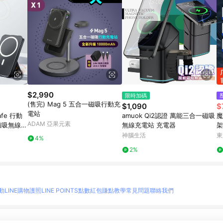
$2,990
限時加碼
(售完) Mag 5 五合一磁吸行動充
$1,090
$
電站
fe 行動
amuok Qi2認證 萬能三合一磁吸
魔
ADAM 亞果元素
磁吸無線充
無線充電站 充電器
架
充 移動電
神腦生活
東
4%
2%
動
LINE購物護照
LINE POINTS點數紅包
賺點教學
常見問題
聯絡我們