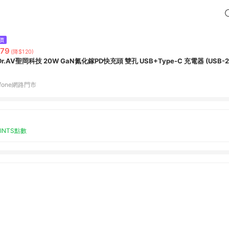
價
79
(降$120)
N Dr.AV聖岡科技 20W GaN氮化鎵PD快充頭 雙孔 USB+Type-C 充電器 (USB-
fone網路門市
OINTS點數