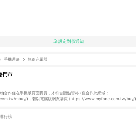
設定到價通知
手機週邊
無線充電器
網路門市
NE購物合作僅在手機版頁面購買，才符合贈點資格 (僅合作此網域：
ne.com.tw/mbuy/)，若以電腦版網頁購買 (https://www.myfone.com.tw/
fone購物電腦版或APP版的購物車丟入商品，再走LINE購物流程至手機版結帳
one購物電腦版或APP版的購物車丟入商品，再走LINE購物流程至LINE購物AP
LINE購物前往並在同一瀏覽器於24小時內結帳才享有回饋，點數將於廠商出貨後
排行榜
商品規格、顏色、價位、贈品如與myfone購物商品資訊頁及購物車不符，以myf
6) 線上電信申辦訂單不包括在回饋範圍內。