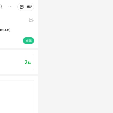
筆記
205AC)
搶購
2
點