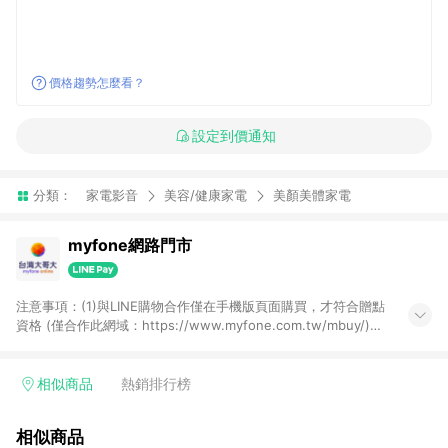
價格趨勢怎麼看？
設定到價通知
分類：
家電影音
美容/健康家電
美顏美體家電
myfone網路門市
注意事項：(1)與LINE購物合作僅在手機版頁面購買，才符合贈點
資格 (僅合作此網域：https://www.myfone.com.tw/mbuy/)，
若以電腦版網頁購買 (https://www.myfone.com.tw/buy/)，則
不符合贈點資格；(2)用戶從myfone購物電腦版或APP版的購物
車丟入商品，再走LINE購物流程至手機版結帳，不符合贈點回饋
相似商品
熱銷排行榜
資格；(3)用戶從myfone購物電腦版或APP版的購物車丟入商
品，再走LINE購物流程至LINE購物APP結帳，不符合贈點回饋資
相似商品
格(4)需透過LINE購物前往並在同一瀏覽器於24小時內結帳才享有