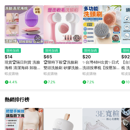
回饋，點數將於廠商出貨後30天前後發送；(5)LINE購物站上之商
品規格、顏色、價位、贈品如與myfone購物商品資訊頁及購物車
不符，以myfone購物商品資訊頁及購物車標示為準。(6) 線上電
信申辦訂單不包括在回饋範圍內。
限時加碼
限時加碼
限時加碼
限時
$14
$65
$20
$92
現貨🏆隔日到貨 洗臉
🏆限時下殺🏆洗臉刷
✨台灣48H出貨✨日式
【台
海棉 清潔海綿 卸妝海
雙頭洗臉刷 矽膠洗臉刷
洗頭按摩梳【按壓加液
梳 
綿 洗臉粉撲 超軟卸妝
潔顏刷 洗臉器 軟毛潔
洗頭刷】按摩洗澡刷 自
按摩
蝦皮購物
蝦皮購物
蝦皮購物
蝦皮
洗臉撲 臉部清潔 清潔
面刷 3D潔顏刷 面膜刷
動加液刷 洗髮刷 搓澡
4.4%
7.2%
7.2%
1
海綿 清洗泥膜 去角質
洗臉按摩 洗臉神器 深
刷 洗頭按摩梳 按摩刷
洗臉棉
層清潔
洗髮按摩刷
熱銷排行榜