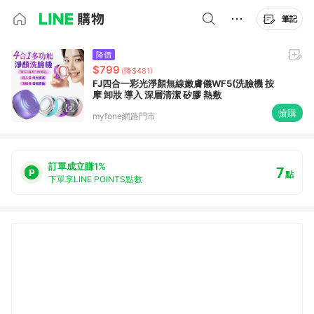
筆記
降價
$799
(降$481)
FJ四合一彩光淨顏無線嫩膚儀WF5(洗臉機 按
摩 卸妝 導入 深層清潔 矽膠 熱敷
搶購
myfone網路門市
訂單成立賺1%
7
點
下單享LINE POINTS點數