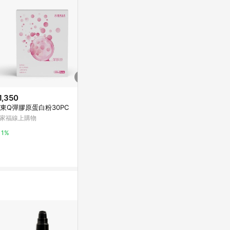
1,350
$1,800
歷史低價
東Q彈膠原蛋白粉30PC
【船井】植萃
$1,024
(降$82)
規格可選
家福線上購物
funcare 船井生醫 植萃蔓越莓多
萬家福線上購
入組(30顆/盒)
1%
船井生醫-蝦皮官方旗艦店
1%
1%