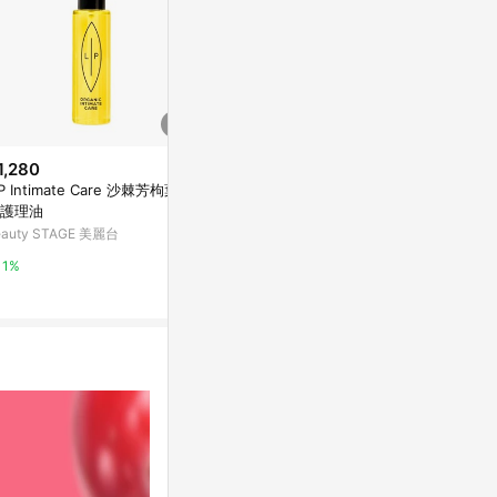
1,280
限時加碼
降價
IP Intimate Care 沙棘芳枸葉私
$262
$1,399
(降$6
護理油
Nutricost, 女性，硼酸，女性私
HH私密植萃抗
eauty STAGE 美麗台
密部位栓劑，600 毫克，60 粒
3入
膠囊
iHerb
HH 草本新淨界
1%
6%
3%