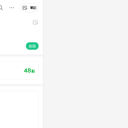
筆記
搶購
48
點