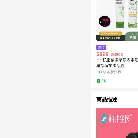
降價
$899
(降$501)
HH私密積雪草淨森零
植萃抗菌潔淨露
HH 草本新淨界
3%
商品描述