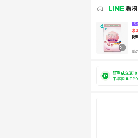
降
$
限
船
訂單成立賺10
下單享LINE P