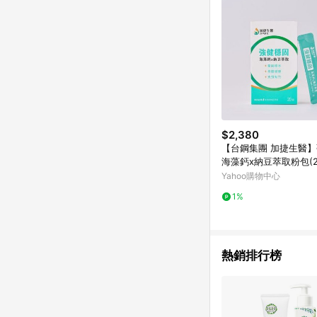
$2,380
【台鋼集團 加捷生醫
海藻鈣x納豆萃取粉包(2
盒
Yahoo購物中心
1%
熱銷排行榜