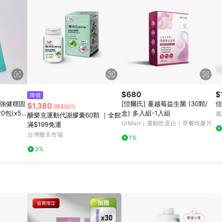
$680
$
降價
】強健穩固
[愷爾氏] 蔓越莓益生菌 (30顆/
信
$1,380
(降$920)
0包)x5
盒) 多入組-1入組
萬
醣樂克運動代謝膠囊60顆 ｜全館
UrMart｜運動吃蛋白｜早餐吃麥片
滿$199免運
台灣樂天市場
1%
3%