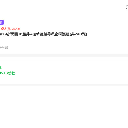
價
480
(降$420)
時39折閃購★船井®植萃蔓越莓私密呵護組(共240顆)
井生醫
%
OINTS點數