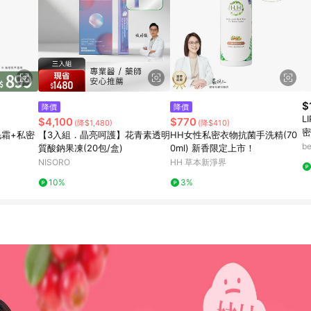
$
降價
降價
L
$4,100
$770
(降$1,480)
(降$410)
密
毛霜+私密
【3入組．晶亮呵護】花青素透明
HH女性私密衣物抗菌手洗精(70
b
質酸鈉果凍(20包/盒)
0ml) 新香限定上市！
NISORO
HH 草本新淨界
10%
3%