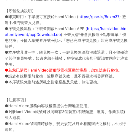
【序號兌換說明】
●即買即用：下單後可直接於Hami Video (
https://pse.is/8qxm37
) 透
過手機門號登入兌換。
●序號兌換流程：下載並開啟Hami Video APP (
https://hamivideo.hin
et.net/event/appDownload.do
) →登入/註冊會員帳號→點擊選單「優
惠兌換」→輸入享樂券序號→顯示「您已完成序號兌換」即完成序號兌換
歸戶。
●本序號具唯一性，限兌換一次，一經兌換無法取消或退還，且不得轉讓
至其他會員帳號，如遺失恕不補發，兌換完成代表您已閱讀並同意此注意
事項。
●若您已購買Hami Video續租型電視運動館產品，恕無法進行兌換。
●請於有效期限前兌換，逾期序號失效，且不得要求補發新序號。
●本序號限兌換前述所載之指定產品及天數，無法更換。
【注意事項】
●Hami Video服務內容版權僅提供台灣地區使用。
●1個Hami Video帳號可以同時有3個裝置(不限類型、廠牌、作業系統)
登入觀看。
●Hami Video保留隨時修改、變更規定及終止相關辦法之權利，不另行
通知。