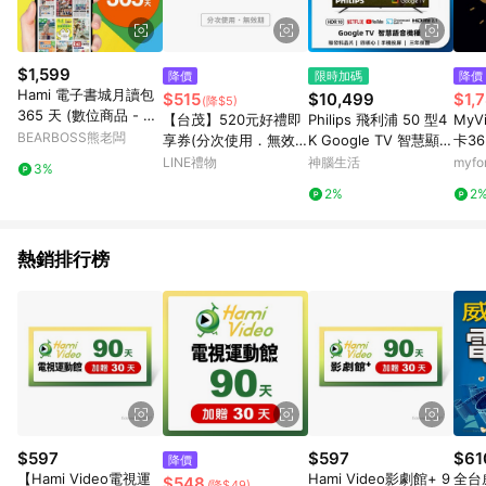
$1,599
降價
限時加碼
降價
Hami 電子書城月讀包
$515
$10,499
$1,
(降$5)
365 天 (數位商品 - e
【台茂】520元好禮即
Philips 飛利浦 50 型4
MyV
mail 兌換序號)
BEARBOSS熊老闆
享券(分次使用．無效
K Google TV 智慧顯示
卡3
期)
器 50PUH7100 (不含
月只
LINE禮物
神腦生活
myf
3%
安裝)
看到
2%
2
熱銷排行榜
$597
$597
$61
降價
【Hami Video電視運
Hami Video影劇館+ 9
全台
$548
(降$49)