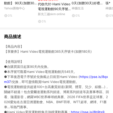
動館】 90天(加贈30
0天(加贈30天)好禮即
張*
代收代付-Hami Video
天)好禮即享券
享券
Yahoo購物中心
神腦生活
神腦
電視運動館90天序號卡
(加贈30天) 享樂券
新光三越skm online
0%
0%
0
0%
商品描述
【商品內容】
【享樂券】Hami Video電視運動館365天序號卡(加贈180天)
【使用說明】
●自購買當日起算90天內兌換。
●本序號可觀看Hami Video電視運動館共545天。
●下單後憑電子序號於兌換截止日前至Hami Video (
https://pse.is/8qx
m37
)兌換，即可盡情觀賞Hami Video電視運動館。
●電視運動館提供超過100+台高畫質頻道(新聞、體育、兒少、綜藝…)，
關鍵不錯過！包含愛爾達運動系列頻道、博斯系列頻道等及賽事專區、回
看、隨選影音，網羅WBC世界棒球經典賽、2026 FIFA世界盃足球賽、2
026愛知名古屋亞洲運動會、NBA、BWF羽球、WTT桌球、網球、F1賽
車…等熱門賽事。
●Hami Video電視運動館每月強檔運動賽事：
https://pse.is/8h9ts9
。