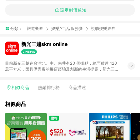
設定到價通知
分類：
旅遊餐券
娛樂/生活/服務券
視聽娛樂票券
新光三越skm online
目前新光三越在台灣北、中、南共有20 個據點，總面積達 120
萬平方米，因具備豐富的展店經驗及創新的生活提案，新光三越
所到之處皆以獨具特色的各項服務吸引人潮聚集，每年吸引超過
一億人次的顧客造訪。未來，新光三越仍將秉持真心誠意的經營
理念不斷向前邁進，並善盡企業社會責任，為人們帶來更愉悅美
相似商品
熱銷排行榜
商品描述
好的生活體驗。 若透過商家App下單，不符合導購資格。
相似商品