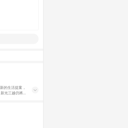
創新的生活提案，
，新光三越仍將秉
過商家App下