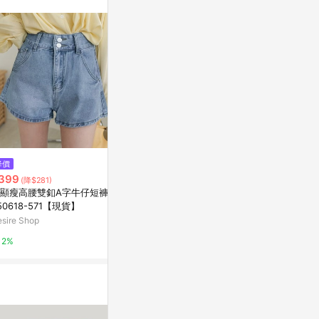
$715
降價
降價
OB嚴選-小腰精．高腰牛仔A字短
399
$590
(降$281)
(降$20
褲《BA7153-》
顯瘦高腰雙釦A字牛仔短褲 EX
視覺細腿 雙釦
Yahoo購物中心
50618-571【現貨】
5404】
sire Shop
NEWLOVER
1%
2%
5%