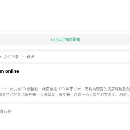
設定到價通知
女性下著
短褲
 online
中、南共有20 個據點，總面積達 120 萬平方米，因具備豐富的展店經驗及
獨具特色的各項服務吸引人潮聚集，每年吸引超過一億人次的顧客造訪。未來
不斷向前邁進，並善盡企業社會責任，為人們帶來更愉悅美好的生活體驗。 若透
排行榜