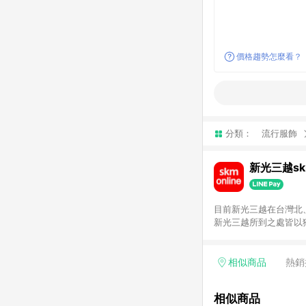
價格趨勢怎麼看？
分類：
流行服飾
新光三越skm
目前新光三越在台灣北、
新光三越所到之處皆以
持真心誠意的經營理念
單，不符合導購資格。
相似商品
熱銷
相似商品