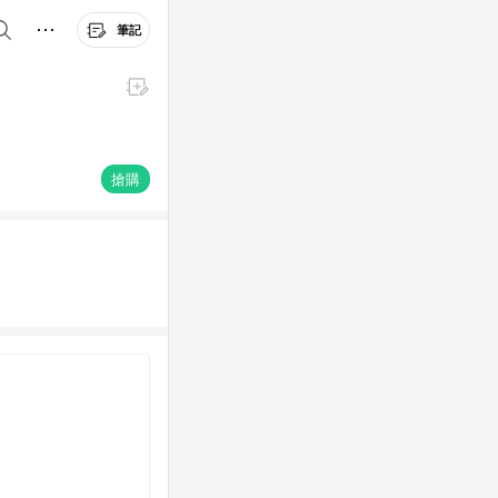
筆記
搶購