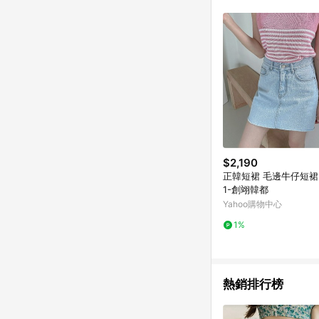
$2,190
正韓短裙 毛邊牛仔短裙D
1-創翊韓都
Yahoo購物中心
1%
熱銷排行榜