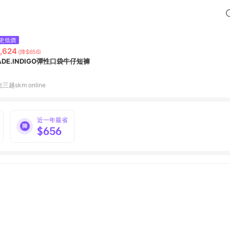
史低價
,624
(降$656)
ADE.INDIGO彈性口袋牛仔短褲
三越skm online
近一年最省
$656