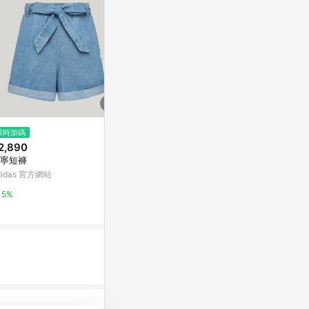
$550
限時加碼
限時加碼
後腰鬆緊造型排釦短褲
2,890
$1,090
OB嚴選
寧短褲
SPORTSWE
didas 官方網站
adidas 官方網
10%
5%
5%