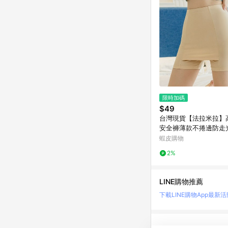
限時加碼
$49
台灣現貨【法拉米拉】
安全褲薄款不捲邊防走
腹提臀打底短褲女 內褲
蝦皮購物
打底褲 3045 11-0002
2%
LINE購物推薦
下載LINE購物App
最新活