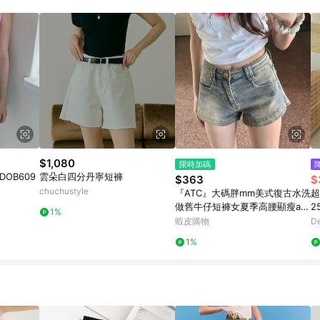
$1,080
限時加碼
OB609
雲朵白四分丹寧短褲
$363
$
chuchustyle
『ATC』大碼胖mm美式復古水洗
超
做舊牛仔短褲女夏季高腰顯瘦a字
2
1%
百搭熱褲子
蝦皮購物
De
1%