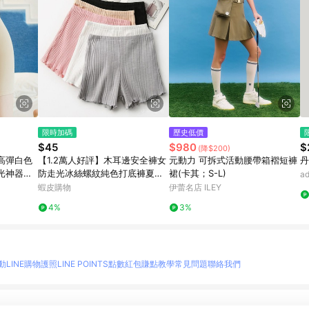
限時加碼
歷史低價
$45
$980
$
(降$200)
高彈白色
【1.2萬人好評】木耳邊安全褲女
元動力 可拆式活動腰帶箱褶短褲
丹
光神器收
防走光冰絲螺紋純色打底褲夏季
裙(卡其；S-L)
a
 四角褲
薄款不捲邊保險短褲🔥三月放送a
蝦皮購物
伊蕾名店 ILEY
aa Q0OV
4%
3%
動
LINE購物護照
LINE POINTS點數紅包
賺點教學
常見問題
聯絡我們