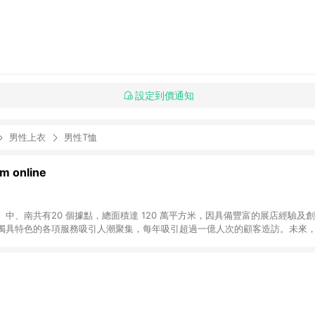
設定到價通知
男性上衣
男性T恤
 online
中、南共有20 個據點，總面積達 120 萬平方米，因具備豐富的展店經驗及
獨具特色的各項服務吸引人潮聚集，每年吸引超過一億人次的顧客造訪。未來
不斷向前邁進，並善盡企業社會責任，為人們帶來更愉悅美好的生活體驗。 若透