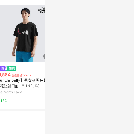
$1,190
限時加碼
a la sha
1,584
$1,180
(雙重省$596)
抹茶大T恤
uncle belly】男女款黑色趣味
NIKE AS M NK DF TEE TRAIL E
花短袖T恤｜8HNEJK3
Yahoo購物中
NERGY 男 短袖上衣 HV414932
e North Face
3
摩曼頓線上商城
1%
15%
14%