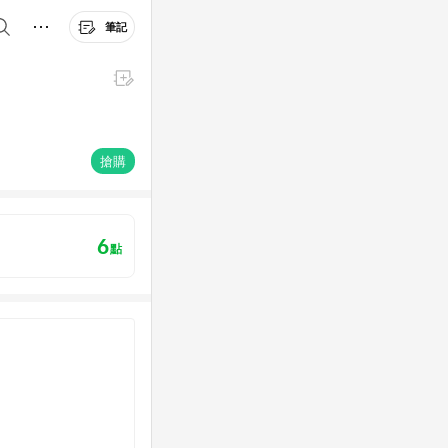
筆記
搶購
6
點