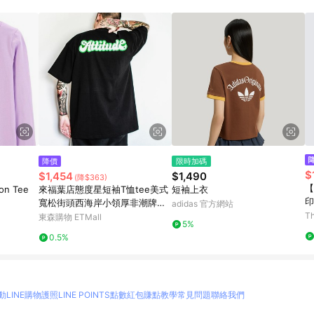
降價
限時加碼
$
$1,454
$1,490
(降$363)
【
ton Tee
來福葉店態度星短袖T恤tee美式
短袖上衣
印
寬松街頭西海岸小領厚非潮牌逆
adidas 官方網站
潮流
Th
東森購物 ETMall
5%
0.5%
動
LINE購物護照
LINE POINTS點數紅包
賺點教學
常見問題
聯絡我們