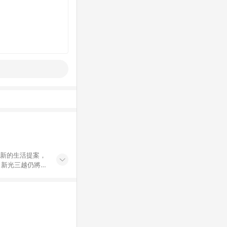
創新的生活提案，
，新光三越仍將秉
過商家App下