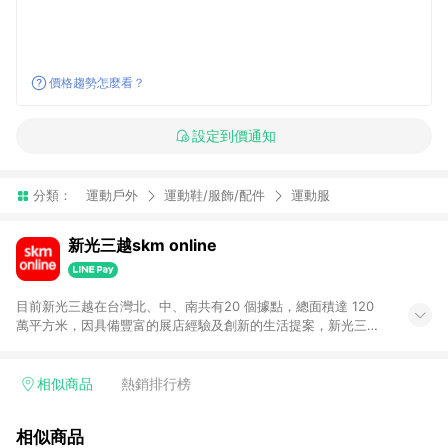
價格趨勢怎麼看？
設定到價通知
分類：
運動戶外
運動鞋/服飾/配件
運動服
新光三越skm online
目前新光三越在台灣北、中、南共有20 個據點，總面積達 120
萬平方米，因具備豐富的展店經驗及創新的生活提案，新光三越
所到之處皆以獨具特色的各項服務吸引人潮聚集，每年吸引超過
一億人次的顧客造訪。未來，新光三越仍將秉持真心誠意的經營
理念不斷向前邁進，並善盡企業社會責任，為人們帶來更愉悅美
相似商品
熱銷排行榜
好的生活體驗。 若透過商家App下單，不符合導購資格。
相似商品