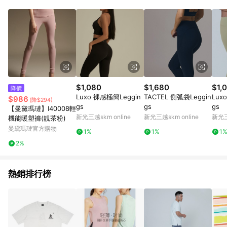
$1,080
$1,680
$1,
降價
Luxo 裸感極簡Leggin
TACTEL 側弧袋Leggin
Lux
$986
(降$294)
gs
gs
gs
【曼黛瑪璉】I40008輕
新光三越skm online
新光三越skm online
新光三
機能暖塑褲(靚茶粉)
曼黛瑪璉官方購物
1%
1%
1
2%
熱銷排行榜