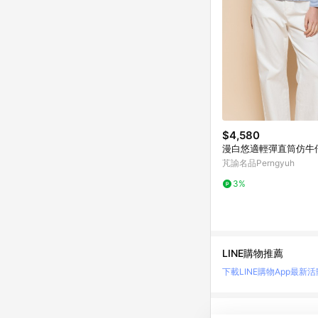
$4,580
漫白悠適輕彈直筒仿牛
芃諭名品Perngyuh
3%
LINE購物推薦
下載LINE購物App
最新活