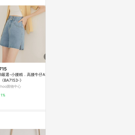
715
$2,380
歷史低價
B嚴選-小腰精．高腰牛仔A字短
X'DENIM 
$724
(降$310)
《BA7153-》
新光三越skm on
春秋季新款高腰百搭緊身顯瘦彈
ahoo購物中心
力牛仔褲女小個子純色小腳鉛筆
1%
褲子
東森購物 ETMall
1%
0.5%