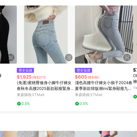
$
歷史低價
歷史低價
褲
O
$1,925
$605
(降$275)
(降$86)
褲
(免運)蜜桃臀修身小腳牛仔褲女
淺色高腰牛仔褲女小個子2024春
Y
春秋冬高腰2025新款顯瘦緊身小
夏季新款韓版潮ins緊身顯瘦九分
個子鉛筆褲
褲
東森購物 ETMall
東森購物 ETMall
0.5%
0.5%