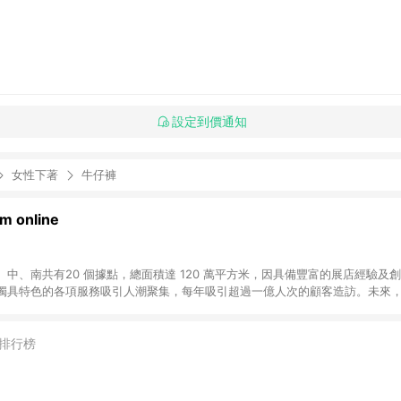
設定到價通知
女性下著
牛仔褲
 online
中、南共有20 個據點，總面積達 120 萬平方米，因具備豐富的展店經驗及
獨具特色的各項服務吸引人潮聚集，每年吸引超過一億人次的顧客造訪。未來
不斷向前邁進，並善盡企業社會責任，為人們帶來更愉悅美好的生活體驗。 若透
排行榜