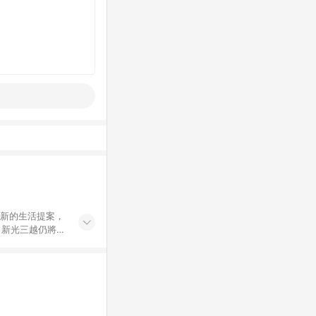
創新的生活提案，
，新光三越仍將秉
過商家App下