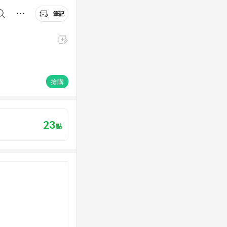
筆記
搶購
23
點