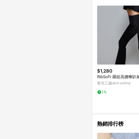
$1,280
RibSoft 羅紋高腰喇叭
新光三越skm online
1%
熱銷排行榜