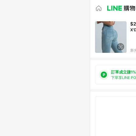
$2
X'
新光
訂單成立賺1%
下單享LINE P