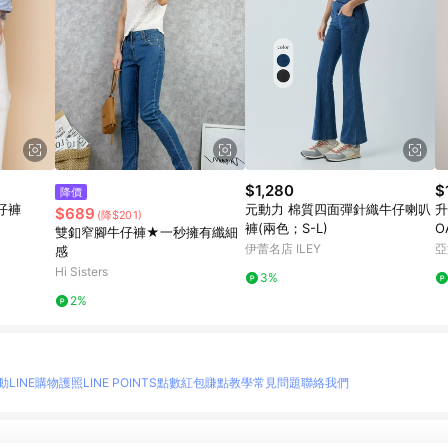
$1,280
$
降價
仔褲
元動力 棉質四面彈針織牛仔喇叭
升
$689
(降$201)
褲(兩色；S-L)
O
雙釦窄腳牛仔褲★一秒擁有纖細
伊蕾名店 ILEY
亞
感
Hi Sisters
3%
2%
動
LINE購物護照
LINE POINTS點數紅包
賺點教學
常見問題
聯絡我們