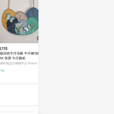
1,115
$1,890
降價
級回收牛仔項鍊 牛仔褲項鍊 O
a la sha
$1,290
(降$290)
AK 珠寶 牛仔藝術
褲
水洗鬆緊腰褶線彎刀牛仔褲
洲跨境設計購物平台 Pinkoi
à la sha
JERSCY_男裝服飾
1%
5%
2%