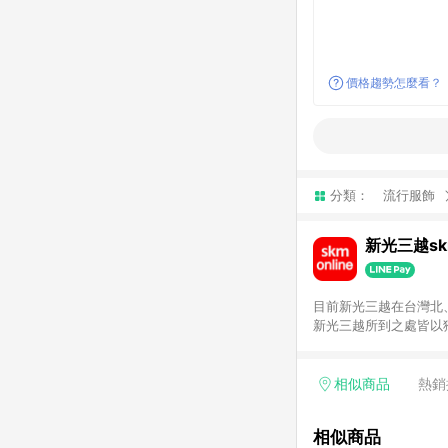
價格趨勢怎麼看？
分類：
流行服飾
新光三越skm
目前新光三越在台灣北、
新光三越所到之處皆以
持真心誠意的經營理念
單，不符合導購資格。
相似商品
熱銷
相似商品