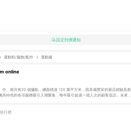
設定到價通知
運動鞋/服飾/配件
運動服
 online
中、南共有20 個據點，總面積達 120 萬平方米，因具備豐富的展店經驗及
獨具特色的各項服務吸引人潮聚集，每年吸引超過一億人次的顧客造訪。未來
不斷向前邁進，並善盡企業社會責任，為人們帶來更愉悅美好的生活體驗。 若透
排行榜