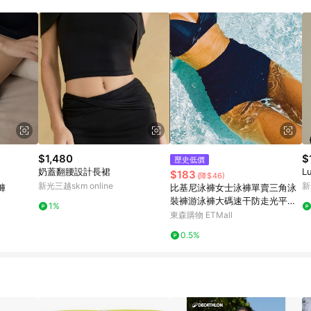
$1,480
$
歷史低價
奶蓋翻腰設計長裙
L
$183
(降$46)
新光三越skm online
新
褲
比基尼泳褲女士泳褲單賣三角泳
裝褲游泳褲大碼速干防走光平角
1%
褲
東森購物 ETMall
0.5%