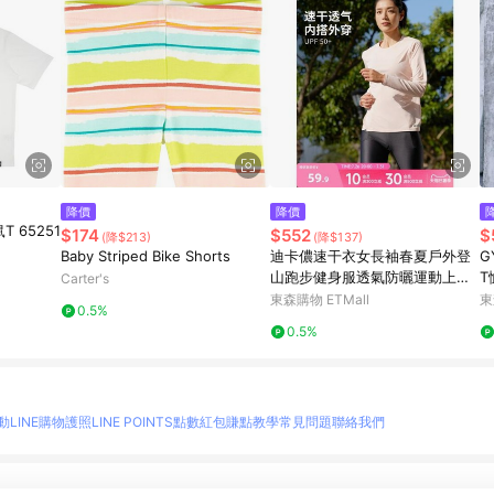
降價
降價
T 65251
$174
$552
$
(降$213)
(降$137)
Baby Striped Bike Shorts
迪卡儂速干衣女長袖春夏戶外登
G
山跑步健身服透氣防曬運動上衣R
T
Carter's
FP2
衣
東森購物 ETMall
東
0.5%
0.5%
動
LINE購物護照
LINE POINTS點數紅包
賺點教學
常見問題
聯絡我們