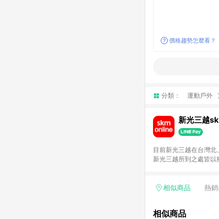
價格趨勢怎麼看？
分類：
運動戶外
新光三越skm
目前新光三越在台灣北、
新光三越所到之處皆以
持真心誠意的經營理念
單，不符合導購資格。
相似商品
熱銷
相似商品