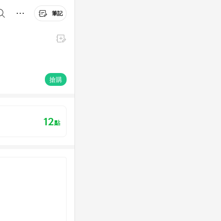
筆記
搶購
12
點