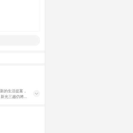
創新的生活提案，
，新光三越仍將秉
過商家App下