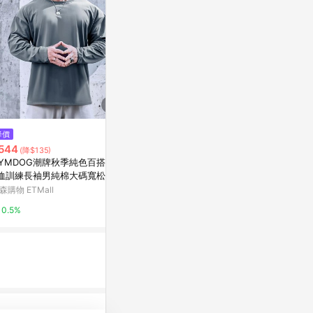
$2,356
降價
限時加碼
Descente 迪桑特 長袖上衣 男裝
544
$690
(降$135)
快乾 防曬 白【運動世界】SQ32
YMDOG潮牌秋季純色百搭運動
【AREX YOG
3UTL72-WHT0
東森購物 ETMall
恤訓練長袖男純棉大碼寬松健身
服 女瑜珈衣 
服
背上衣 冰絲衣
森購物 ETMall
萬家福線上購
0.5%
袖上衣
0.5%
1%