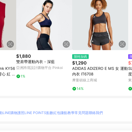
$1,880
限時加碼
雙肩帶運動內衣 - 深藍
$1,290
$
亞洲跨境設計購物平台 Pinkoi
nk KY56
ADIDAS ADIZERO E MS 女 運動
S
背心 紅 亞
內衣 IT6708
度
1%
背
摩曼頓線上商城
東
14%
動
LINE購物護照
LINE POINTS點數紅包
賺點教學
常見問題
聯絡我們