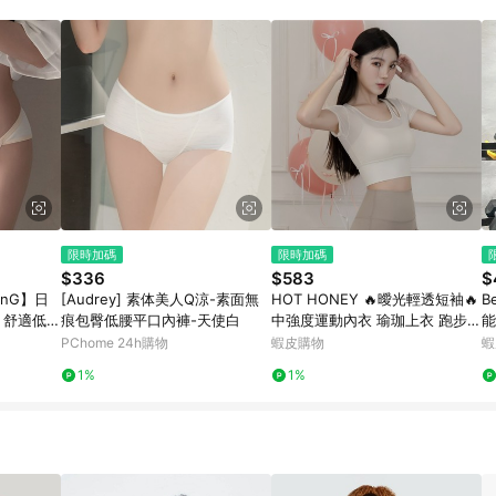
限時加碼
限時加碼
$336
$583
$
inG】日
[Audrey] 素体美人Q涼-素面無
HOT HONEY 🔥曖光輕透短袖🔥
B
 舒適低腰
痕包臀低腰平口內褲-天使白
中強度運動內衣 瑜珈上衣 跑步
能
健身 修飾副乳 現貨
臀
PChome 24h購物
蝦皮購物
蝦
1%
1%