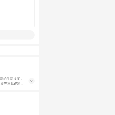
創新的生活提案，
，新光三越仍將秉
過商家App下