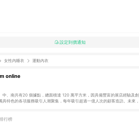
設定到價通知
女性內睡衣
運動內衣
 online
中、南共有20 個據點，總面積達 120 萬平方米，因具備豐富的展店經驗及
獨具特色的各項服務吸引人潮聚集，每年吸引超過一億人次的顧客造訪。未來
不斷向前邁進，並善盡企業社會責任，為人們帶來更愉悅美好的生活體驗。 若透
排行榜