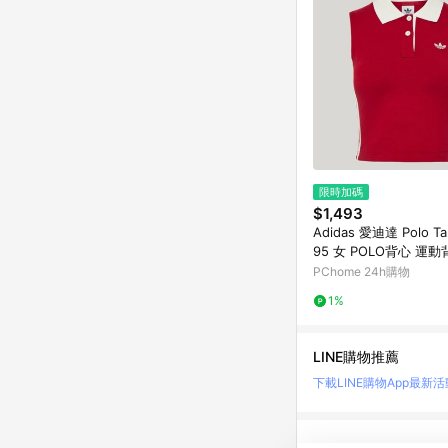
限時加碼
$1,493
Adidas 愛迪達 Polo Ta
95 女 POLO背心 運動
版 領口設計
PChome 24h購物
1%
LINE購物推薦
下載LINE購物App
最新活