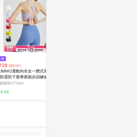
$980
降價
限時加碼
雙C防擴對策 3D網眼運動內衣背
728
$191
(降$181)
扣款-粉色
LIMMO運動內衣女一體式高強
【A2G】隔
On Street
防震防下垂專業跑步訓練健身
輕裸感】 果凍軟支撐 高脅邊 冰
心秋
涼完美包覆 
森購物 ETMall
蝦皮購物
3%
細肩帶內衣 91
0.5%
1%