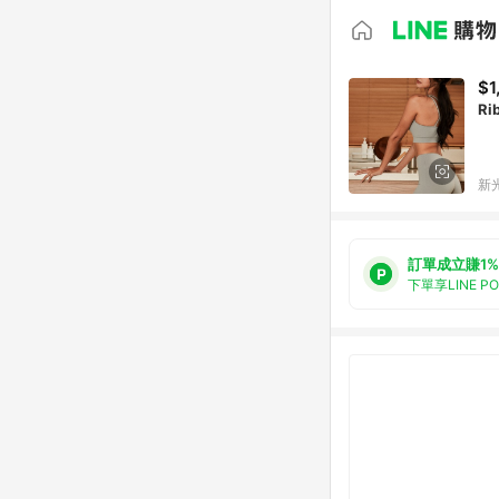
$1
R
新光
訂單成立賺1%
下單享LINE P