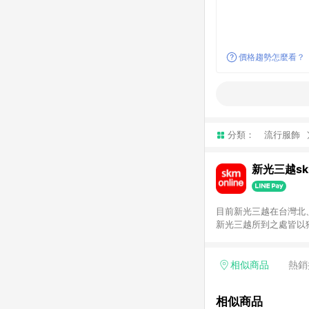
價格趨勢怎麼看？
分類：
流行服飾
新光三越skm
目前新光三越在台灣北、
新光三越所到之處皆以
持真心誠意的經營理念
單，不符合導購資格。
相似商品
熱銷
相似商品