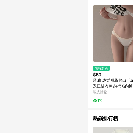
限時加碼
$59
黑.白.灰藍現貨秒出【J
系扭結內褲 純棉襠內褲
三角褲 親膚內褲
蝦皮購物
1%
熱銷排行榜