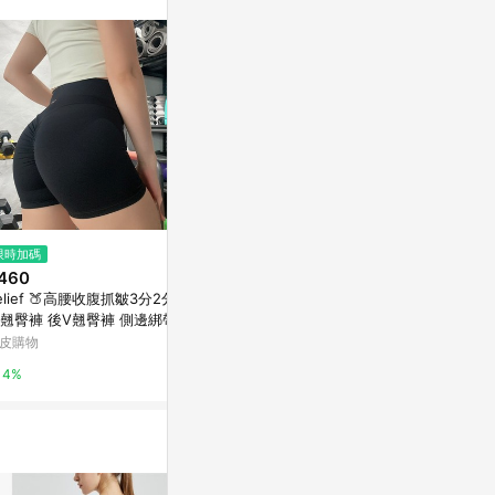
限時加碼
限時加碼
限時加碼
460
$115
$298
elief 🍑高腰收腹抓皺3分2分機
°• 𝘔𝘖𝘔𝘖𝘕𝘈 •°🫧台灣現貨🫰鑽
ola yoga
翹臀褲 後V翹臀褲 側邊綁帶翹
石lady後臀殺 低腰 蕾絲 鏤空 內
帶胸墊運動背
褲 蜜桃臀 提臀 無尷尬線
褲 T型鑽飾 性感 三角褲AB-216
分褲瑜伽服
皮購物
蝦皮購物
蝦皮購物
4%
2%
4.8%