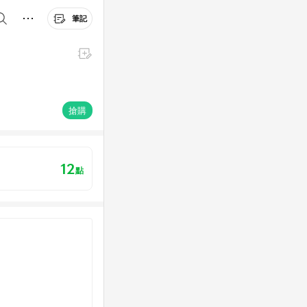
筆記
搶購
12
點