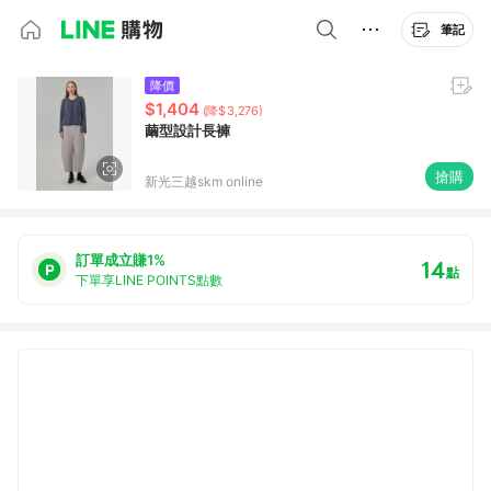
筆記
降價
$1,404
(降$3,276)
繭型設計長褲
搶購
新光三越skm online
訂單成立賺1%
14
點
下單享LINE POINTS點數