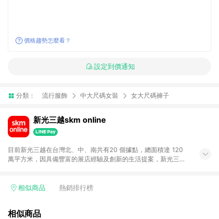
價格趨勢怎麼看？
設定到價通知
分類：
流行服飾
中大尺碼女裝
女大尺碼褲子
新光三越skm online
目前新光三越在台灣北、中、南共有20 個據點，總面積達 120
萬平方米，因具備豐富的展店經驗及創新的生活提案，新光三越
所到之處皆以獨具特色的各項服務吸引人潮聚集，每年吸引超過
一億人次的顧客造訪。未來，新光三越仍將秉持真心誠意的經營
理念不斷向前邁進，並善盡企業社會責任，為人們帶來更愉悅美
相似商品
熱銷排行榜
好的生活體驗。 若透過商家App下單，不符合導購資格。
相似商品