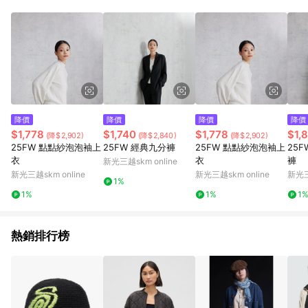
降價
降價
降價
降價
$1,778
$1,740
$1,778
$1,
(降$2,902)
(降$2,840)
(降$2,902)
25FW 點點紗泡泡袖上
25FW 經典九分褲
25FW 點點紗泡泡袖上
25
衣
衣
褲
新光三越skm online
新光三越skm online
新光三越skm online
新光三
1%
1%
1%
1
熱銷排行榜