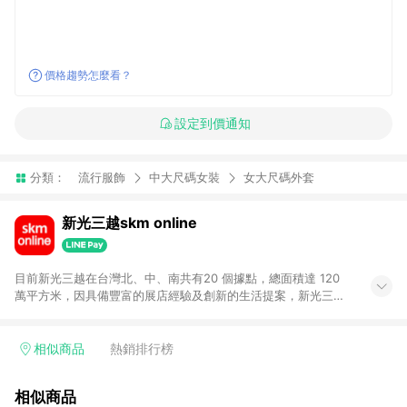
價格趨勢怎麼看？
設定到價通知
分類：
流行服飾
中大尺碼女裝
女大尺碼外套
新光三越skm online
目前新光三越在台灣北、中、南共有20 個據點，總面積達 120
萬平方米，因具備豐富的展店經驗及創新的生活提案，新光三越
所到之處皆以獨具特色的各項服務吸引人潮聚集，每年吸引超過
一億人次的顧客造訪。未來，新光三越仍將秉持真心誠意的經營
理念不斷向前邁進，並善盡企業社會責任，為人們帶來更愉悅美
相似商品
熱銷排行榜
好的生活體驗。 若透過商家App下單，不符合導購資格。
相似商品