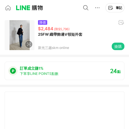
筆記
降價
$2,484
(降$5,796)
25FW 織帶飾邊V領短外套
搶購
新光三越skm online
訂單成立賺1%
24
點
下單享LINE POINTS點數