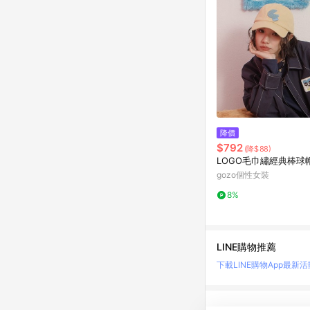
降價
$792
(降$88)
LOGO毛巾繡經典棒球帽
gozo個性女裝
8%
LINE購物推薦
下載LINE購物App
最新活