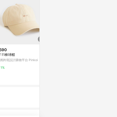
590
降價
降價
7:11棒球帽
$1,272
$1,614
(降$318)
(降$1,
洲跨境設計購物平台 Pinkoi
【LE COQ SPORTIF GOLF公雞
【Munsing
高爾夫】女款白色涼感高彈力防
色優雅氣質絨質
1%
曬袖套 QLX0R742
法國公雞 le coq sportif
法國公雞 le coq 
3%
3%