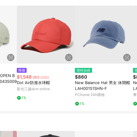
降價
限時加碼
 OPEN B
$1,548
$860
$
(降$1,032)
0435009
Dot Air防潑水球帽
New Balance Hat 男女 休閒帽
N
LAH00151SHN-F
L
新光三越skm online
PChome 24h購物
摩
1%
1%