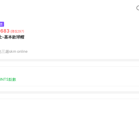
價
,683
(降$297)
士-基本款球帽
三越skm online
OINTS點數