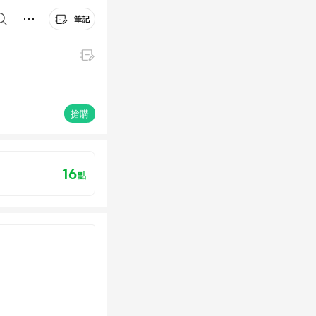
筆記
搶購
16
點