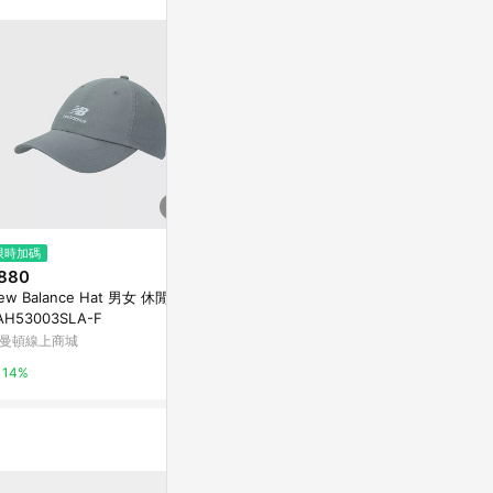
限時加碼
限時加碼
歷史低價
880
$990
$659
(降$331
ew Balance Hat 男女 休閒帽
ADIDAS RUN ES CAP CC 男女
【adidas 愛
AH53003SLA-F
休閒帽 JZ0507
SSENTIAL 
男/女 JZ0507
曼頓線上商城
摩曼頓線上商城
Yahoo購物中
14%
14%
1%