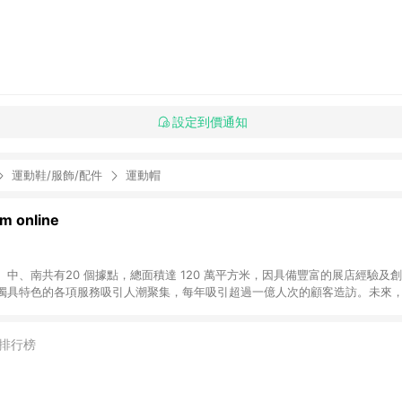
設定到價通知
運動鞋/服飾/配件
運動帽
 online
中、南共有20 個據點，總面積達 120 萬平方米，因具備豐富的展店經驗及
獨具特色的各項服務吸引人潮聚集，每年吸引超過一億人次的顧客造訪。未來
不斷向前邁進，並善盡企業社會責任，為人們帶來更愉悅美好的生活體驗。 若透
排行榜