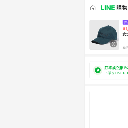
降
$1
女
新光
訂單成立賺1%
下單享LINE P