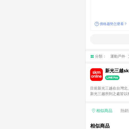
價格趨勢怎麼看？
分類：
運動戶外
新光三越skm
目前新光三越在台灣北、
新光三越所到之處皆以
持真心誠意的經營理念
單，不符合導購資格。
相似商品
熱銷
相似商品