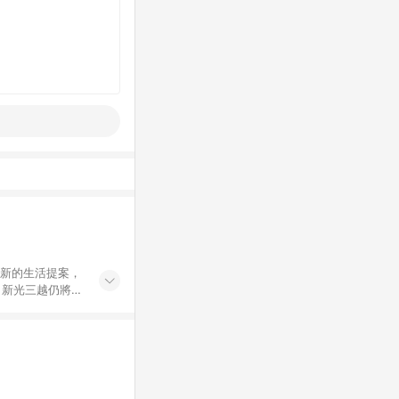
創新的生活提案，
，新光三越仍將秉
過商家App下