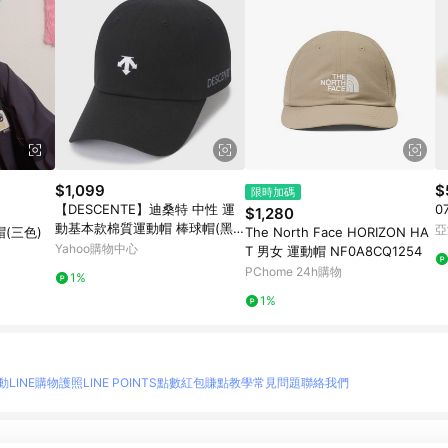
$1,099
$
限時加碼
【DESCENTE】迪桑特 中性 運
0
$1,280
動基本款棉質運動帽 棒球帽(黑
亞
(三色)
The North Face HORIZON HA
色/白色/米白色)
Yahoo購物中心
T 男女 運動帽 NF0A8CQ1254
PChome 24h購物
1%
1%
動
LINE購物護照
LINE POINTS點數紅包
賺點教學
常見問題
聯絡我們