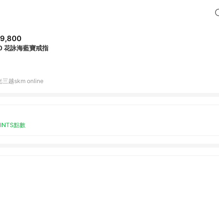
9,800
10 花詠海藍寶戒指
三越skm online
OINTS點數