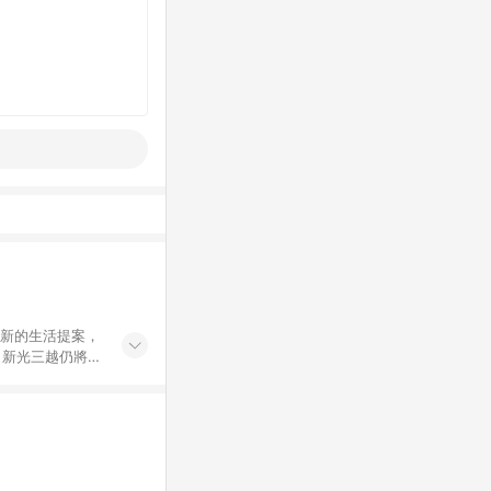
創新的生活提案，
，新光三越仍將秉
過商家App下