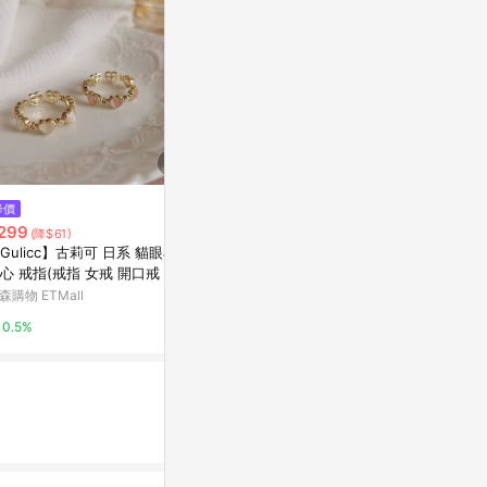
$2,580
$3,760
降價
Multiverse - 簡約大珍珠戒指-純
赤軍寶飾-幾
299
(降$61)
銀
赤軍寶飾
Gulicc】古莉可 日系 貓眼石
亞洲跨境設計購物平台 Pinkoi
心 戒指(戒指 女戒 開口戒 可調
0%
 造型戒 情人節 母親節 七夕 生
森購物 ETMall
1%
禮物)
0.5%