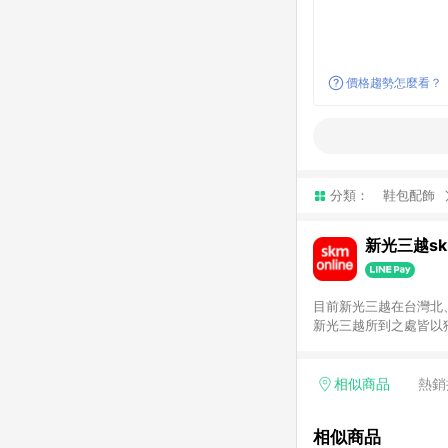
價格趨勢怎麼看？
分類：
鞋包配飾
新光三越skm
目前新光三越在台灣北、
新光三越所到之處皆以
持真心誠意的經營理念
單，不符合導購資格。
相似商品
熱銷
相似商品