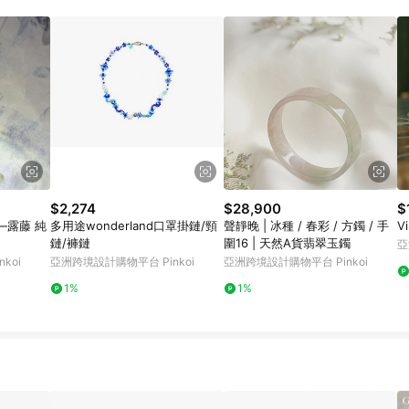
$2,274
$28,900
$
—露藤 純
多用途wonderland口罩掛鏈/頸
聲靜晚 | 冰種 / 春彩 / 方鐲 / 手
V
鏈/褲鏈
圍16 | 天然A貨翡翠玉鐲
亞
koi
亞洲跨境設計購物平台 Pinkoi
亞洲跨境設計購物平台 Pinkoi
1%
1%