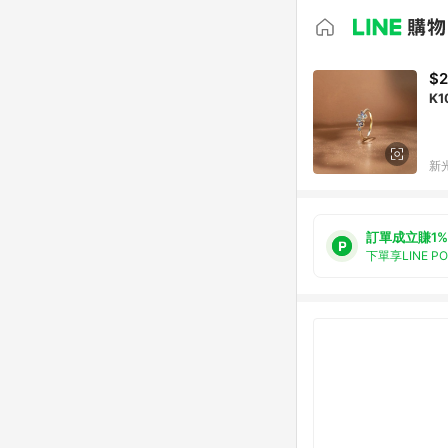
$2
K
新光
訂單成立賺1%
下單享LINE P