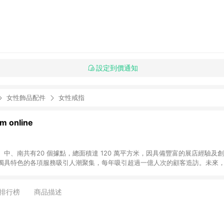
設定到價通知
女性飾品配件
女性戒指
 online
中、南共有20 個據點，總面積達 120 萬平方米，因具備豐富的展店經驗及
獨具特色的各項服務吸引人潮聚集，每年吸引超過一億人次的顧客造訪。未來
不斷向前邁進，並善盡企業社會責任，為人們帶來更愉悅美好的生活體驗。 若透
排行榜
商品描述