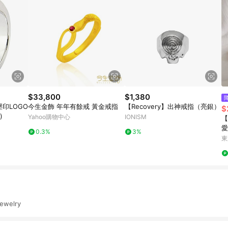
$33,800
$1,380
壓印LOGO
今生金飾 年年有餘戒 黃金戒指
【Recovery】出神戒指（亮銀）
$
)
Yahoo購物中心
IONISM
【
愛
0.3%
3%
式
東
日
Jewelry