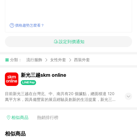
價格趨勢怎麼看？
設定到價通知
分類：
流行服飾
女性外套
西裝外套
新光三越skm online
目前新光三越在台灣北、中、南共有20 個據點，總面積達 120
萬平方米，因具備豐富的展店經驗及創新的生活提案，新光三越
所到之處皆以獨具特色的各項服務吸引人潮聚集，每年吸引超過
一億人次的顧客造訪。未來，新光三越仍將秉持真心誠意的經營
理念不斷向前邁進，並善盡企業社會責任，為人們帶來更愉悅美
相似商品
熱銷排行榜
好的生活體驗。 若透過商家App下單，不符合導購資格。
相似商品