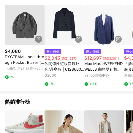
$4,680
歷史低價
歷史低價
歷史
DYCTEAM - see-thro
$2,045
$12,697
$4,
(降$1,227)
(降$5,301)
ugh Pocket Blazer (g
休閒彈性短版口袋外
Max Mara-WEEKEND
「清
ray)
亞洲跨境設計購物平台
套/丹寧藍 | 61286000
WELLS 翻領雙釦棉麻
服套
Pinkoi
78
混紡海軍藍西裝外套
休閑
G2000
Yahoo購物中心
東森購
1%
1%
0.3%
0.
熱銷排行榜