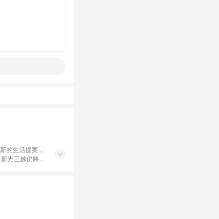
創新的生活提案，
，新光三越仍將秉
過商家App下