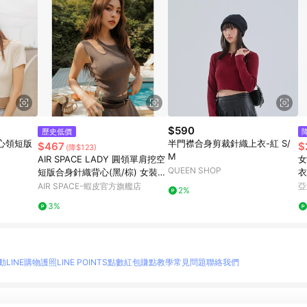
$590
歷史低價
心領短版
半門襟合身剪裁針織上衣-紅 S/
$467
$
(降$123)
M
AIR SPACE LADY 圓領單肩挖空
女
QUEEN SHOP
短版合身針織背心(黑/棕) 女裝
衣
現貨
AIR SPACE-蝦皮官方旗艦店
亞
2%
3%
動
LINE購物護照
LINE POINTS點數紅包
賺點教學
常見問題
聯絡我們