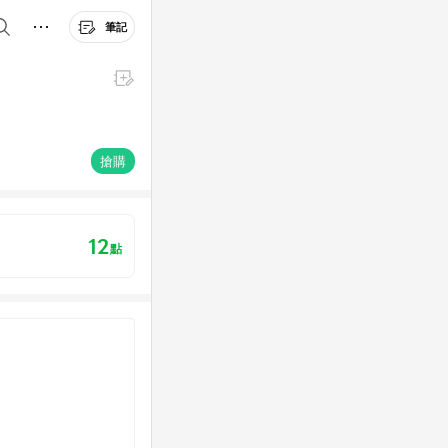
筆記
搶購
12
點