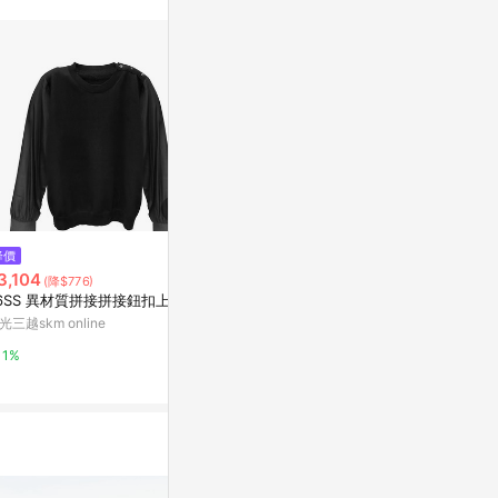
$1,980
降價
歷史低價
5th STRE
3,104
$28,920
(降$776)
(降$19,280)
針織上衣｜灰
6SS 異材質拼接拼接鈕扣上衣
Maison Margiela W 羊毛針織上
新光三越skm on
衣
光三越skm online
微風精品線上
1%
1%
5%