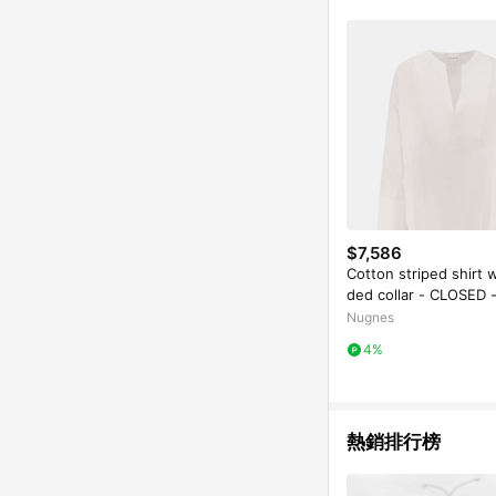
$7,586
Cotton striped shirt 
ded collar - CLOSED 
_Woman
Nugnes
4%
熱銷排行榜