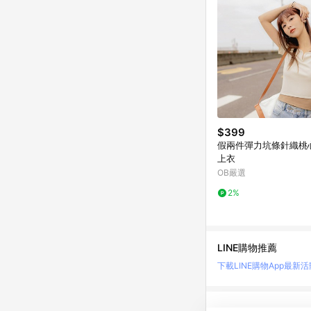
$399
假兩件彈力坑條針織桃
上衣
OB嚴選
2%
LINE購物推薦
下載LINE購物App
最新活