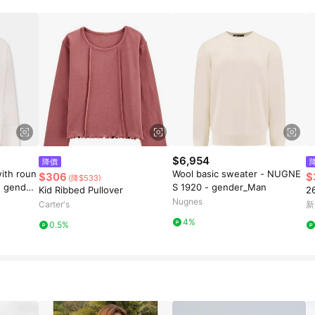
$6,954
降價
with roun
Wool basic sweater - NUGNE
$306
$
(降$533)
- gender
S 1920 - gender_Man
Kid Ribbed Pullover
2
Nugnes
Carter's
新
4%
0.5%