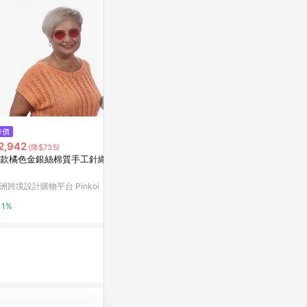
降價
降價
限時加碼
2,942
$260
$887
(降$735)
(降$90)
款橘色金銀絲棉質手工針織上
鏤空針織柔美上衣
《代購商品》2
BOY 冰感 A
衣芙
熱壓 冰鋒PO
洲跨境設計購物平台 Pinkoi
蝦皮購物
2%
1%
1%