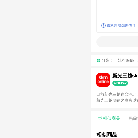
價格趨勢怎麼看？
分類：
流行服飾
新光三越skm
目前新光三越在台灣北、
新光三越所到之處皆以
持真心誠意的經營理念
單，不符合導購資格。
相似商品
熱銷
相似商品