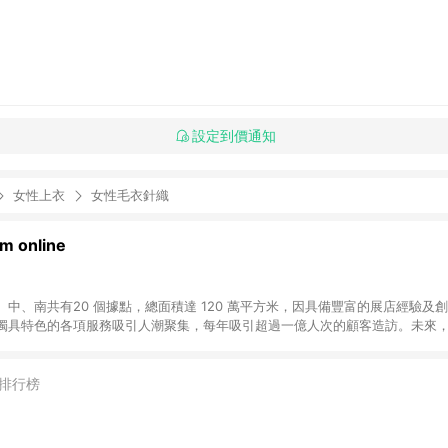
設定到價通知
女性上衣
女性毛衣針織
 online
中、南共有20 個據點，總面積達 120 萬平方米，因具備豐富的展店經驗及
獨具特色的各項服務吸引人潮聚集，每年吸引超過一億人次的顧客造訪。未來
不斷向前邁進，並善盡企業社會責任，為人們帶來更愉悅美好的生活體驗。 若透
排行榜