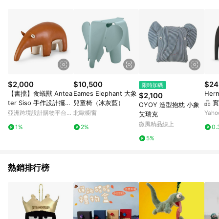
$2,000
$10,500
$24
限時加碼
【書擋】食蟻獸 Antea
Eames Elephant 大象
Her
$2,100
ter Siso 手作設計擺飾
兒童椅（冰灰藍）
品 
OYOY 造型抱枕 ⼩象
l 質感家飾 生日禮
鎮(
亞洲跨境設計購物平台
北歐櫥窗
Yah
艾瑞克
Pinkoi
微風精品線上
1%
2%
0.
5%
熱銷排行榜