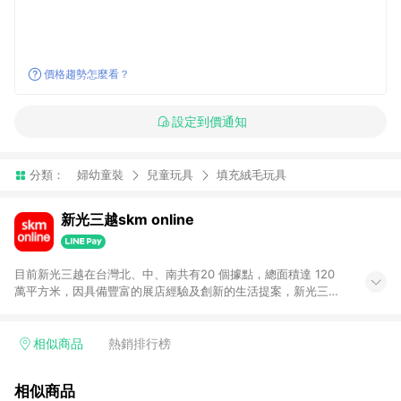
價格趨勢怎麼看？
設定到價通知
分類：
婦幼童裝
兒童玩具
填充絨毛玩具
新光三越skm online
目前新光三越在台灣北、中、南共有20 個據點，總面積達 120
萬平方米，因具備豐富的展店經驗及創新的生活提案，新光三越
所到之處皆以獨具特色的各項服務吸引人潮聚集，每年吸引超過
一億人次的顧客造訪。未來，新光三越仍將秉持真心誠意的經營
理念不斷向前邁進，並善盡企業社會責任，為人們帶來更愉悅美
相似商品
熱銷排行榜
好的生活體驗。 若透過商家App下單，不符合導購資格。
相似商品