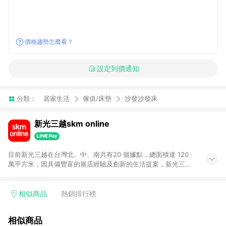
價格趨勢怎麼看？
設定到價通知
分類：
居家生活
傢俱/床墊
沙發沙發床
新光三越skm online
目前新光三越在台灣北、中、南共有20 個據點，總面積達 120
萬平方米，因具備豐富的展店經驗及創新的生活提案，新光三越
所到之處皆以獨具特色的各項服務吸引人潮聚集，每年吸引超過
一億人次的顧客造訪。未來，新光三越仍將秉持真心誠意的經營
理念不斷向前邁進，並善盡企業社會責任，為人們帶來更愉悅美
相似商品
熱銷排行榜
好的生活體驗。 若透過商家App下單，不符合導購資格。
相似商品