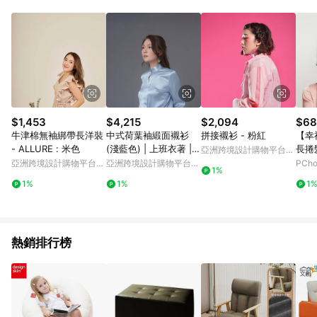
$1,453
$4,215
$2,094
$68
牛津棉無袖綁帶長洋裝
中式荷葉袖緞面襯衫
拼接襯衫 - 粉紅
【幸
- ALLURE : 米色
(淺藍色) | 上班衣著 |
長捲
亞洲跨境設計購物平台
香港設計 | 襯衣
型髮
Pinkoi
亞洲跨境設計購物平台
亞洲跨境設計購物平台
PCh
1%
髮-1
Pinkoi
Pinkoi
1%
1%
1
熱銷排行榜