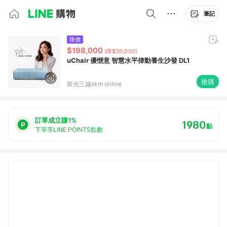
筆記
降價
$198,000
(降$30,000)
uChair 優愜意 智慧水平律動養生沙發 DL1
搶購
新光三越skm online
訂單成立賺1%
1980
點
下單享LINE POINTS點數