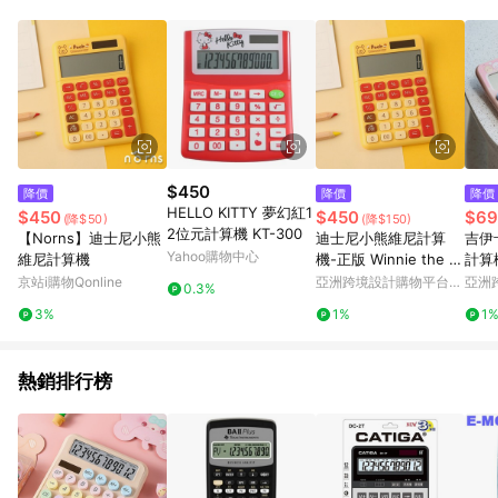
$450
降價
降價
降價
HELLO KITTY 夢幻紅1
$450
$450
$69
(降$50)
(降$150)
2位元計算機 KT-300
【Norns】迪士尼小熊
迪士尼小熊維尼計算
吉伊
Yahoo購物中心
維尼計算機
機-正版 Winnie the P
計算
ooh太陽能雙電源計算
京站i購物Qonline
亞洲跨境設計購物平台
亞洲
0.3%
機
Pinkoi
Pinko
3%
1%
1
熱銷排行榜