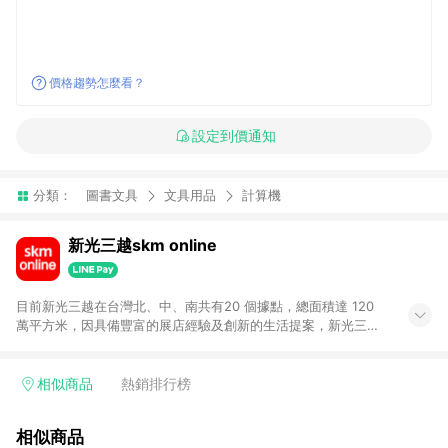
價格趨勢怎麼看？
設定到價通知
分類：
圖書文具
文具用品
計算機
新光三越skm online
目前新光三越在台灣北、中、南共有20 個據點，總面積達 120
萬平方米，因具備豐富的展店經驗及創新的生活提案，新光三越
所到之處皆以獨具特色的各項服務吸引人潮聚集，每年吸引超過
一億人次的顧客造訪。未來，新光三越仍將秉持真心誠意的經營
理念不斷向前邁進，並善盡企業社會責任，為人們帶來更愉悅美
相似商品
熱銷排行榜
好的生活體驗。 若透過商家App下單，不符合導購資格。
相似商品