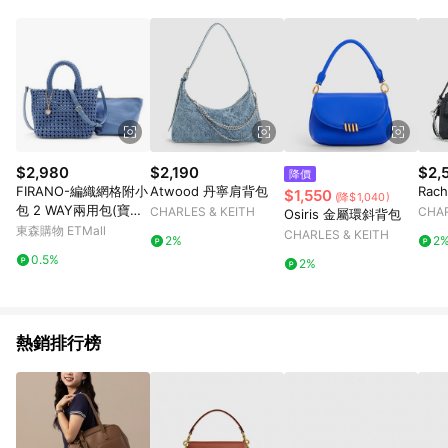
$2,980
$2,190
$2,
降價
FIRANO-編織網格附小
Atwood 丹寧肩背包
Rac
$1,550
(降$1,040)
包 2 WAY兩用包(寶石
CHARLES & KEITH
CHAR
Osiris 金屬環斜背包
藍)
東森購物 ETMall
CHARLES & KEITH
2%
2
0.5%
2%
熱銷排行榜