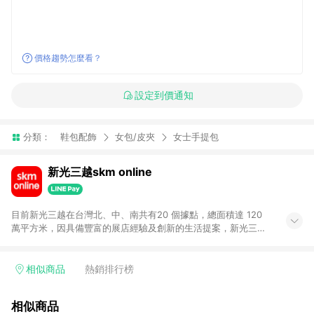
價格趨勢怎麼看？
設定到價通知
分類：
鞋包配飾
女包/皮夾
女士手提包
新光三越skm online
目前新光三越在台灣北、中、南共有20 個據點，總面積達 120
萬平方米，因具備豐富的展店經驗及創新的生活提案，新光三越
所到之處皆以獨具特色的各項服務吸引人潮聚集，每年吸引超過
一億人次的顧客造訪。未來，新光三越仍將秉持真心誠意的經營
理念不斷向前邁進，並善盡企業社會責任，為人們帶來更愉悅美
相似商品
熱銷排行榜
好的生活體驗。 若透過商家App下單，不符合導購資格。
相似商品