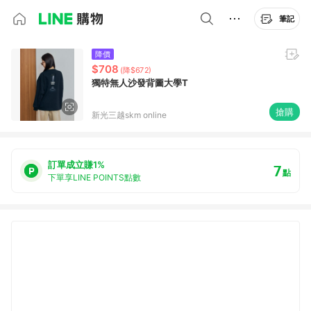
筆記
降價
$708
(降$672)
獨特無人沙發背圖大學T
搶購
新光三越skm online
訂單成立賺1%
7
點
下單享LINE POINTS點數