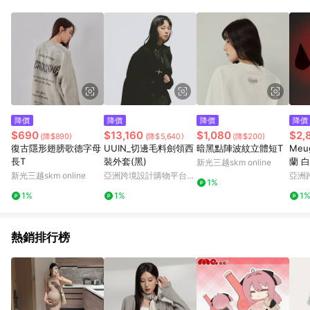
降價
降價
降價
降價
$690
$13,160
$1,080
$2,
(降$890)
(降$5,640)
(降$200)
復古隱形翅膀歌德字母
UUIN_切邊毛料劍領西
暗黑點陣波紋立體短T
Meu
長T
裝外套(黑)
蘭 
新光三越skm online
軍領
新光三越skm online
亞洲跨境設計購物平台
亞洲
1%
Pinkoi
Pinko
1%
1%
1
熱銷排行榜