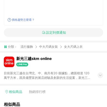
價格趨勢怎麼看？
設定到價通知
分類：
流行服飾
中大尺碼女裝
女大尺碼上衣
新光三越skm online
目前新光三越在台灣北、中、南共有20 個據點，總面積達 120
萬平方米，因具備豐富的展店經驗及創新的生活提案，新光三越
所到之處皆以獨具特色的各項服務吸引人潮聚集，每年吸引超過
一億人次的顧客造訪。未來，新光三越仍將秉持真心誠意的經營
理念不斷向前邁進，並善盡企業社會責任，為人們帶來更愉悅美
相似商品
熱銷排行榜
好的生活體驗。 若透過商家App下單，不符合導購資格。
相似商品