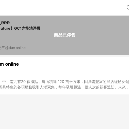
,999
Future】GC1光能清淨機
商品已停售
三越skm online
 online
中、南共有20 個據點，總面積達 120 萬平方米，因具備豐富的展店經驗及
獨具特色的各項服務吸引人潮聚集，每年吸引超過一億人次的顧客造訪。未來
不斷向前邁進，並善盡企業社會責任，為人們帶來更愉悅美好的生活體驗。 若透