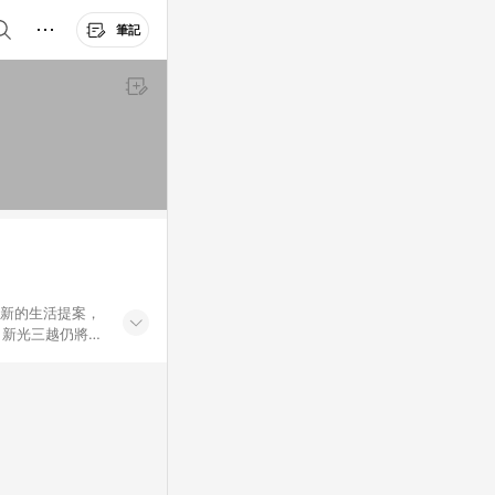
筆記
創新的生活提案，
，新光三越仍將秉
過商家App下