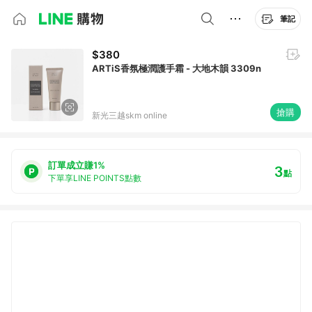
筆記
$380
ARTiS香氛極潤護手霜 - 大地木韻 3309n
搶購
新光三越skm online
訂單成立賺1%
3
點
下單享LINE POINTS點數