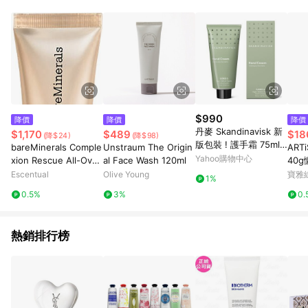
$990
降價
降價
降價
丹麥 Skandinavisk 新
$1,170
$489
$18
(降$24)
(降$98)
版包裝 ! 護手霜 75ml -
bareMinerals Comple
Unstraum The Origin
AR
FJORD 風之耳語
Yahoo購物中心
xion Rescue All-Over
al Face Wash 120ml
40
Luminizer SPF20 35
Escentual
Olive Young
寶雅
1%
ml Copper Rose
0.5%
3%
0.
熱銷排行榜