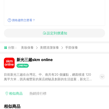
價格趨勢怎麼看？
設定到價通知
分類：
美妝保養
美體清潔保養
手部保養
新光三越skm online
目前新光三越在台灣北、中、南共有20 個據點，總面積達 120
萬平方米，因具備豐富的展店經驗及創新的生活提案，新光三越
所到之處皆以獨具特色的各項服務吸引人潮聚集，每年吸引超過
一億人次的顧客造訪。未來，新光三越仍將秉持真心誠意的經營
理念不斷向前邁進，並善盡企業社會責任，為人們帶來更愉悅美
相似商品
熱銷排行榜
好的生活體驗。 若透過商家App下單，不符合導購資格。
相似商品