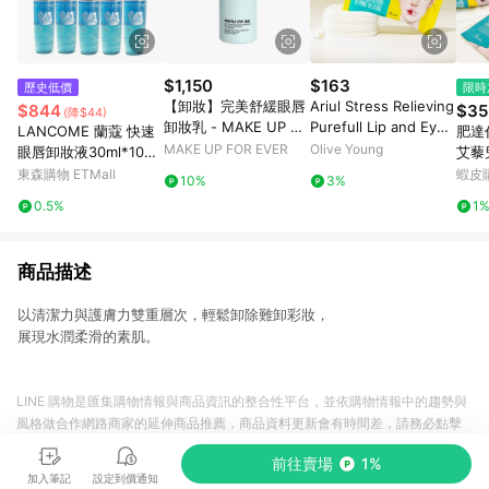
$1,150
$163
歷史低價
限時
【卸妝】完美舒緩眼唇
Ariul Stress Relieving
$844
$35
(降$44)
卸妝乳 - MAKE UP FO
Purefull Lip and Eye
LANCOME 蘭蔻 快速
肥達代
R EVER
Remover Pad (30P /
MAKE UP FOR EVER
Olive Young
眼唇卸妝液30ml*10入
艾藜
Double Pack)
組-航空版
妝巾
東森購物 ETMall
蝦皮
10%
3%
巾 
0.5%
1
保濕
商品描述
以清潔力與護膚力雙重層次，輕鬆卸除難卸彩妝，
展現水潤柔滑的素肌。
LINE 購物是匯集購物情報與商品資訊的整合性平台，並依購物情報中的趨勢與
風格做合作網路商家的延伸商品推薦，商品資料更新會有時間差，請務必點擊
商品至各合作網路商家，確認現售價與購物條件，一切資訊以合作廠商網頁為
前往賣場
1%
準。
加入筆記
設定到價通知