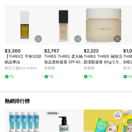
$3,300
$2,767
$2,223
$1,
【THREE】平衡SQ舒
THREE THREE 柔光極
THREE THREE 極致活
TH
眠晶摩油
致晶透粉凝霜 SPF40 -
顏潔顏凝膏 85g/2.99o
卸粧露
# 100 30ml/1oz-粉底
z-卸妝/洗面乳
新光三越skm online
草莓網
草莓網
新光三
及蜜粉
1%
1%
1%
1
熱銷排行榜