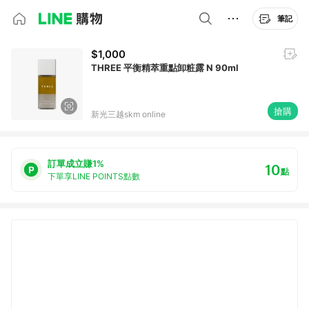
筆記
$1,000
THREE 平衡精萃重點卸粧露 N 90ml
搶購
新光三越skm online
訂單成立賺1%
10
點
下單享LINE POINTS點數