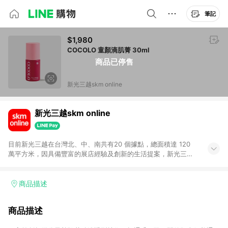
筆記
$1,980
COCOLO 童顏滴肌菁 30ml
商品已停售
新光三越skm online
新光三越skm online
目前新光三越在台灣北、中、南共有20 個據點，總面積達 120
萬平方米，因具備豐富的展店經驗及創新的生活提案，新光三越
所到之處皆以獨具特色的各項服務吸引人潮聚集，每年吸引超過
一億人次的顧客造訪。未來，新光三越仍將秉持真心誠意的經營
理念不斷向前邁進，並善盡企業社會責任，為人們帶來更愉悅美
商品描述
好的生活體驗。 若透過商家App下單，不符合導購資格。
商品描述