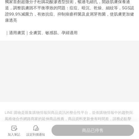
獨家首創超微分子杜鵑花酸滲透型技術，暢通毛細孔，開啟肌膚保養通
道，調整肌膚因不平衡導致的問題：痘痘、暗沉、乾燥、細紋等，SGS認
證99.9%滅菌力，有效抗痘、抑制痤瘡桿菌及皮屑芽孢菌，使肌膚更加健
康透亮
｜適用膚質｜全膚質、敏感肌、孕婦適用
LINE 購物是匯集購物情報與商品資訊的整合性平台，並依購物情報中的趨勢與
風格做合作網路商家的延伸商品推薦，商品資料更新會有時間差，請務必點擊
商品至各合作網路商家，確認現售價與購物條件，一切資訊以合作廠商網頁為
商品已停售
準。
加入筆記
設定到價通知