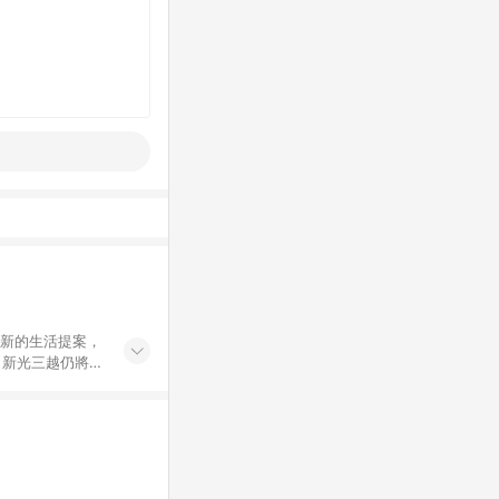
創新的生活提案，
，新光三越仍將秉
過商家App下