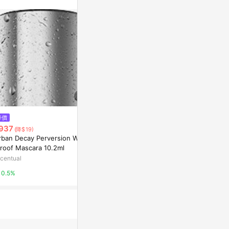
降價
降價
降價
937
$746
$1,081
(降$19)
(降$15)
(降$22
rban Decay Perversion Wate
Clarins Lipliner Pencil 1.2g 05
Philip Kings
proof Mascara 10.2ml
- Roseberry
efence Daily
oner 250ml
centual
Escentual
Escentual
0.5%
0.5%
0.5%