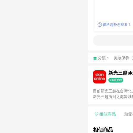
價格趨勢怎麼看？
分類：
美妝保養
新光三越skm
目前新光三越在台灣北、
新光三越所到之處皆以
持真心誠意的經營理念
單，不符合導購資格。
相似商品
熱銷
相似商品