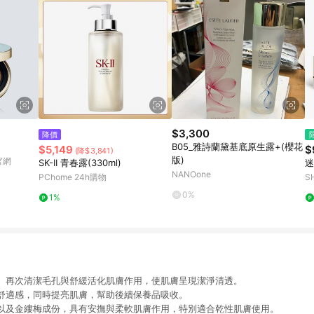
$3,300
降價
B05_雅詩蘭黛基底原生露+(櫻花
$5,149
$
(降$3,841)
版)
 官網
SK-II 青春露(330ml)
迷
NANOone
PChome 24h購物
S
艦
0%
1%
、再次清潔毛孔與舒緩活化肌膚作用，使肌膚呈現潔淨清透。
舒適感，同時提亮肌膚，幫助後續保養品吸收。
以及金縷梅成份，具有安撫與柔軟肌膚作用，特別適合乾性肌膚使用。