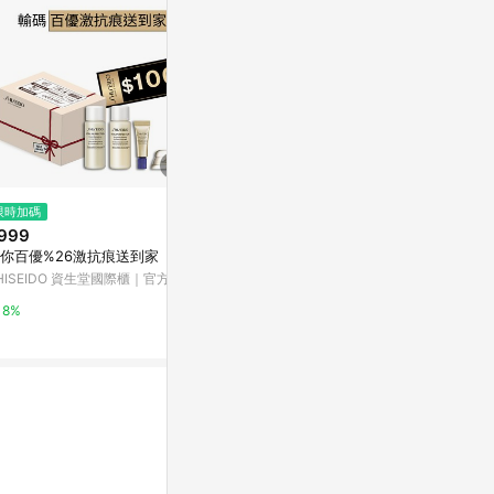
$269
限時加碼
歷史低價
日本KOSE深層保水化妝水【滋
999
$4,749
(降$4
潤】200ml
你百優%26激抗痕送到家
SK-II 青春露(
PChome 24h購物
HISEIDO 資生堂國際櫃｜官方旗
PChome 24h
店
1%
8%
1%