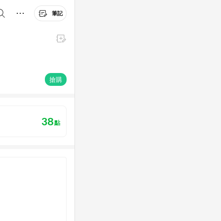
筆記
搶購
38
點