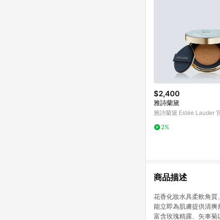
$2,400
雅詩蘭黛
雅詩蘭黛 Estée Lauder
2%
商品描述
花香化妝水具柔軟角質
能立即為肌膚提供清爽
富含玫瑰精露、矢車菊