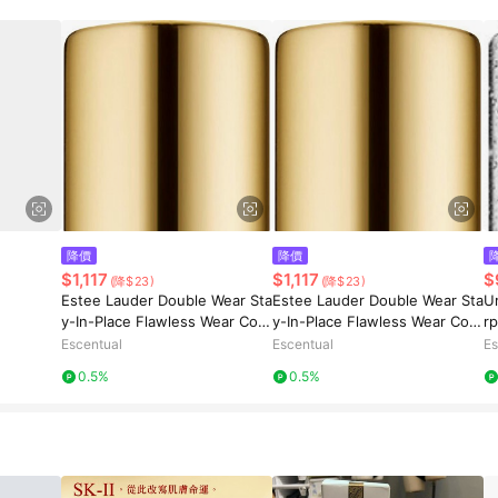
降價
降價
$1,117
$1,117
$
(降$23)
(降$23)
Estee Lauder Double Wear Sta
Estee Lauder Double Wear Sta
U
y-In-Place Flawless Wear Con
y-In-Place Flawless Wear Con
r
cealer 7ml 6W - Extra Deep
cealer 7ml 7C - Ultra Deep
Escentual
Escentual
Es
0.5%
0.5%