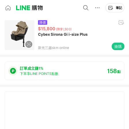
筆記
降價
$15,800
(降$1,500)
Cybex Sirona Gi i-size Plus
搶購
新光三越skm online
訂單成立賺1%
158
點
下單享LINE POINTS點數