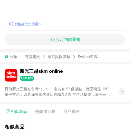
價格趨勢怎麼看？
設定到價通知
分類：
電腦電玩
遊戲與軟體類
Switch遊戲
新光三越skm online
目前新光三越在台灣北、中、南共有20 個據點，總面積達 120
萬平方米，因具備豐富的展店經驗及創新的生活提案，新光三越
所到之處皆以獨具特色的各項服務吸引人潮聚集，每年吸引超過
一億人次的顧客造訪。未來，新光三越仍將秉持真心誠意的經營
理念不斷向前邁進，並善盡企業社會責任，為人們帶來更愉悅美
相似商品
熱銷排行榜
商品描述
好的生活體驗。 若透過商家App下單，不符合導購資格。
相似商品