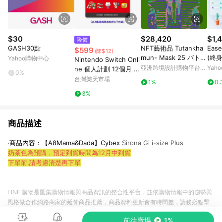
$30
$28,420
$1,
降價
GASH30點
NFT藝術品 Tutankha
Ease
$599
(降$12)
mun- Mask 25 バトル
(終身
Yahoo購物中心
Nintendo Switch Onli
シティー Battle City
亞洲跨境設計購物平台
Yah
ne 個人計劃 12個月 實
0%
Pinkoi
體序號卡【愛買】
台灣樂天市場
1%
0.
3%
商品描述
‧商品內容：
【A8Mama&Dada】Cybex
Sirona Gi i-size Plus
奶茶色為預購，預定到貨時間為12月中到貨
下單前,請考慮清楚再下單
LINE 購物是匯集購物情報與商品資訊的整合性平台，並依購物情報中的趨勢與
風格做合作網路商家的延伸商品推薦，商品資料更新會有時間差，請務必點擊
商品至各合作網路商家，確認現售價與購物條件，一切資訊以合作廠商網頁為
前往賣場
1%
準。