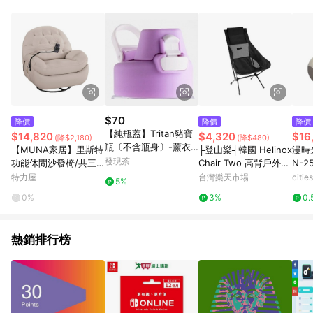
$70
降價
降價
降價
【純瓶蓋】Tritan豬寶
$14,820
$4,320
$16
(降$2,180)
(降$480)
瓶〔不含瓶身〕-薰衣
【MUNA家居】里斯特
├登山樂┤韓國 Helinox
漫時
草紫款
發現茶
功能休閒沙發椅/共三
Chair Two 高背戶外椅
N-2
色/米色/深灰色/橘色米
- 純黑 HX-12869R2
特力屋
台灣樂天市場
citi
5%
色
0%
3%
0.
熱銷排行榜