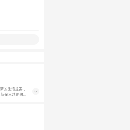
創新的生活提案，
，新光三越仍將秉
過商家App下