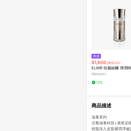
降價
$1,800
(降$200)
ELIXIR 怡麗絲爾 彈
Watashi+
12%
商品描述
滋養系列
活葡滋養科技+鳶尾花
樹脂深入皮脂層潤澤修