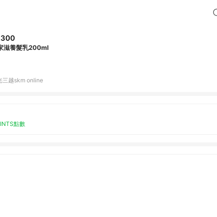
,300
家滋養髮乳200ml
三越skm online
OINTS點數