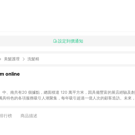
設定到價通知
美髮護理
洗髮精
 online
中、南共有20 個據點，總面積達 120 萬平方米，因具備豐富的展店經驗及
獨具特色的各項服務吸引人潮聚集，每年吸引超過一億人次的顧客造訪。未來
不斷向前邁進，並善盡企業社會責任，為人們帶來更愉悅美好的生活體驗。 若透
排行榜
商品描述