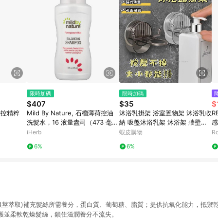
限時加碼
限時加碼
$407
$35
$
潤時控精粹
Mild By Nature, 石榴薄荷控油
沐浴乳掛架 浴室置物架 沐浴乳收
R
洗髮水，16 液量盎司（473 毫
納 吸盤沐浴乳架 沐浴架 牆壁置
感
升）
物架 洗髮精架 沐浴乳掛勾 浴室
iHerb
蝦皮購物
R
置物架 瓶口架
6%
6%
根莖萃取)補充髮絲所需養分，蛋白質、葡萄糖、脂質；提供抗氧化能力，抵禦
護並柔軟乾燥髮絲，鎖住滋潤養分不流失。