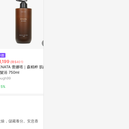
$1,500
降價
薰衣草洗髮露500mL-活力亮澤
$179
1,199
(雙重省$
(降$401)
阿原YUAN
[家速配]多
ENATA 蕾娜塔｜森精粹 肌能水
髮浴 750ml
萬家福線上購
5%
ough99
10%
5%
乾燥，儲藏養分。安息香