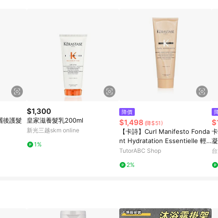
$1,300
降價
il曬後護髮
皇家滋養髮乳200ml
$1,498
$
(降$51)
新光三越skm online
【卡詩】Curl Manifesto Fonda
卡
nt Hydratation Essentielle 輕
凝
1%
盈保濕護髮素 - 適用於捲髮和非
C
TutorABC Shop
台
常捲髮
n
2%