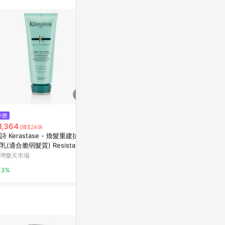
$1,424
降價
限時加碼
卡詩 Curl Manifesto Fondant
1,364
$1,750
(降$249)
Hydratation Essentielle 輕盈保
詩 Kerastase - 煥髮重建抗損
KERASTAS
濕護髮素 - 適用於捲髮和非常捲
東森購物 ETMall
乳(適合脆弱髮質) Resistance
緩髮浴(500m
髮
iment Anti-Usure Strengthe
灣樂天市場
屈臣氏Watson
0.5%
ing Anti-Breakage Cream
3%
3%