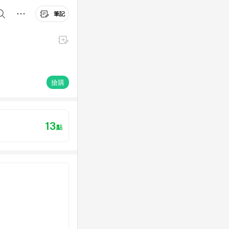
筆記
搶購
13
點