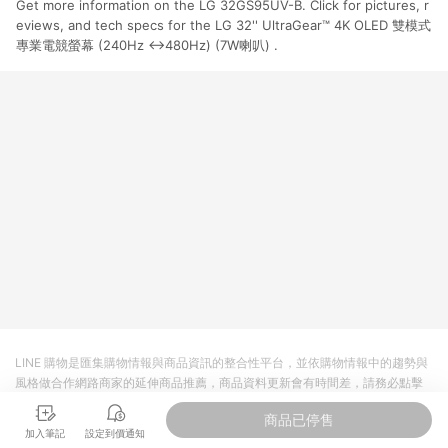
Get more information on the LG 32GS95UV-B. Click for pictures, r
為， 點數將排除發送，且LG保有回收點數之權利。
eviews, and tech specs for the LG 32'' UltraGear™ 4K OLED 雙模式
專業電競螢幕 (240Hz ↔480Hz) (7W喇叭) .
LINE 購物是匯集購物情報與商品資訊的整合性平台，並依購物情報中的趨勢與
風格做合作網路商家的延伸商品推薦，商品資料更新會有時間差，請務必點擊
商品至各合作網路商家，確認現售價與購物條件，一切資訊以合作廠商網頁為
商品已停售
準。
加入筆記
設定到價通知