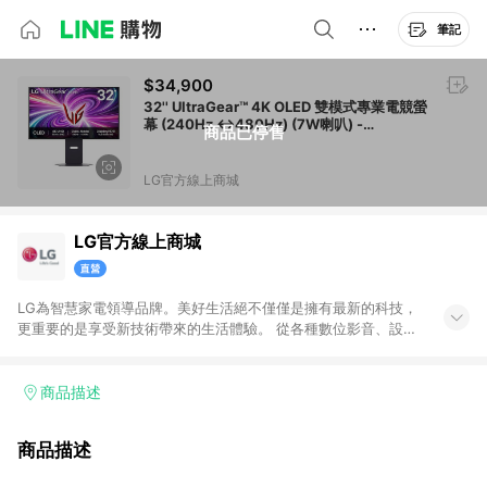
筆記
$34,900
32'' UltraGear™ 4K OLED 雙模式專業電競螢
幕 (240Hz ↔480Hz) (7W喇叭) -
商品已停售
32GS95UV-B
LG官方線上商城
LG官方線上商城
LG為智慧家電領導品牌。美好生活絕不僅僅是擁有最新的科技，
更重要的是享受新技術帶來的生活體驗。 從各種數位影音、設
備，到冰箱、洗衣機及冷暖氣機等，LG 電子的產品讓您擁抱美好
新生活！ 馬上了解最貼近您生活所需的 LG 家電產品。讓您享受
輕鬆自在的生活！LG台灣 (LG Electronics Taiwan) 的產品操作
商品描述
簡易，高效節能，是您最明智的選擇。 贈點排除聲明：LINE
Points回饋僅限 LG官方線上商城一般會員、特約企業夥伴、訪客
商品描述
身份購買者適用。 排除：LG員購、LG集團關係企業、設計師VIP
身份購買者與商用產品賣場不符合回饋資格; 若消費者違反贈點行