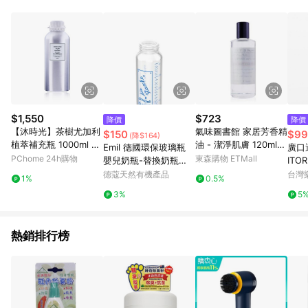
資格。 5. 點數將於出貨後30天後發送。 6. LINE 購物站上之商品
規格、顏色、價位、贈品如與 [有. 設計]商品資訊頁及購物車不
符，以 [有. 設計]購物商品資訊頁及購物車標示為準。 7. 點數紅
包使用規則請以點數紅包活動說明為準。
$1,550
$723
降價
降價
【沐時光】茶樹尤加利
氣味圖書館 家居芳香精
$150
$99
(降$164)
植萃補充瓶 1000ml 贈
油 - 潔淨肌膚 120ml/4
Emil 德國環保玻璃瓶
廣口運
漏斗
oz
PChome 24h購物
東森購物 ETMall
嬰兒奶瓶-替換奶瓶
ITO
【停售出清】 250ml
德蔻天然有機產品
台灣
1%
0.5%
(EI008)
3%
5
熱銷排行榜