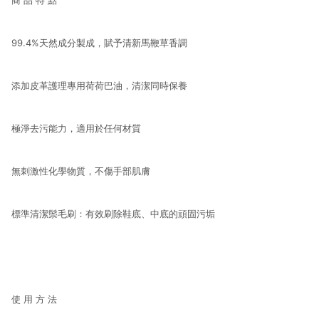
商 品 特 點
99.4%天然成分製成，賦予清新馬鞭草香調
添加皮革護理專用荷荷巴油，清潔同時保養
極淨去污能力，適用於任何材質
無刺激性化學物質，不傷手部肌膚
標準清潔鬃毛刷：有效刷除鞋底、中底的頑固污垢
使 用 方 法