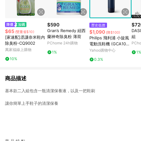
$590
$72
歷史低價
Gran’s Remedy 紐西
DA
$65
$1,090
(雙重省$10)
(降$100)
蘭神奇除臭粉 薄荷
組
[家速配]丞謙奈米鞋內
Philips 飛利浦 小旋風
除臭粉-CQ9002
PChome 24h購物
PCh
電動洗鞋機 (GCA100
萬家福線上購物
0)
Yahoo購物中心
1%
1
10%
0.3%
商品描述
基本款二入組包含一瓶清潔保養液，以及一把鞋刷
讓你簡單上手鞋子的清潔保養