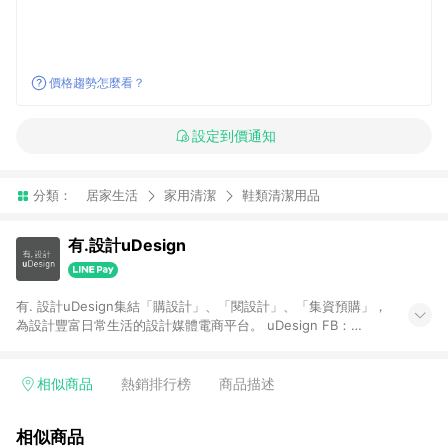
價格趨勢怎麼看？
設定到價通知
分類：
居家生活
家用清潔
鞋類清潔用品
有.設計uDesign
有. 設計uDesign集結「購設計」、「閱設計」、「集資預購」，
為設計豐富日常生活的設計媒體電商平台。 uDesign FB：
https://bit.ly/31YiW9b uDesign IG：https://goo.gl/aKfdHd
【一般商品贈點規則】 1. 需透過 LINE 購物前往[有. 設計]頁面，
並在同一瀏覽器於24小時內結帳，才具點數回饋資格。 2. 使用以
相似商品
熱銷排行榜
商品描述
下優惠不具返點資格，使用有.設計站內購物金、折價金、通關密
語等不具返點資格。 3. 取消訂單或退貨行為，不具贈點資格。 4.
相似商品
透過 LINE 購物連結到[有. 設計]以外之網站購買之商品不具贈點